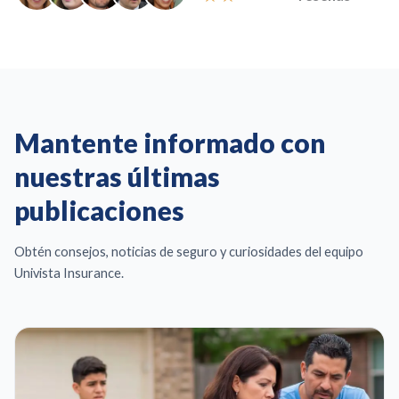
l
o
r
a
d
o
Mantente informado con
c
o
nuestras últimas
n
publicaciones
4
.
8
Obtén consejos, noticias de seguro y curiosidades del equipo
d
Univista Insurance.
e
5