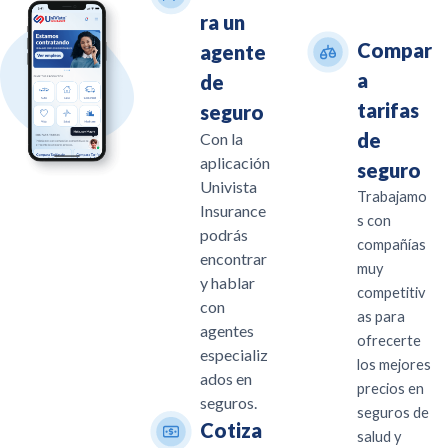
ra un
Compar
agente
a
de
tarifas
seguro
de
Con la
aplicación
seguro
Univista
Trabajamo
Insurance
s con
podrás
compañías
encontrar
muy
y hablar
competitiv
con
as para
agentes
ofrecerte
especializ
los mejores
ados en
precios en
seguros.
seguros de
Cotiza
salud y