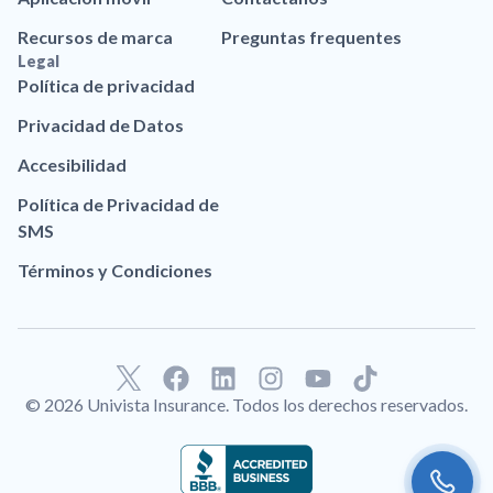
Recursos de marca
Preguntas frequentes
Legal
Política de privacidad
Privacidad de Datos
Accesibilidad
Política de Privacidad de
SMS
Términos y Condiciones
F
L
I
Y
T
a
i
n
o
i
© 2026 Univista Insurance. Todos los derechos reservados.
c
n
s
u
k
e
k
t
t
t
b
e
a
u
o