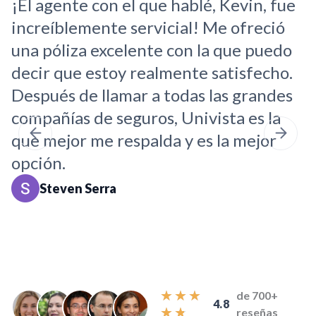
a
¡El agente con el que hablé, Kevin, fue
P
l
increíblemente servicial! Me ofreció
m
o
una póliza excelente con la que puedo
s
r
a
decir que estoy realmente satisfecho.
t
d
Después de llamar a todas las grandes
y
o
compañías de seguros, Univista es la
m
c
o
que mejor me respalda y es la mejor
n
opción.
5
d
Steven Serra
e
5
V
★
★
★
de 700+
4.8
a
★
★
reseñas