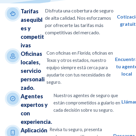
Disfruta una cobertura de seguro
Tarifas
Cotizac
de alta calidad. Nos esforzamos
asequibl
gratuit
por ofrecerte las tarifas más
es y
competitivas del mercado.
competit
ivas
Oficinas
Con oficinas en
Florida
, oficinas en
Encuentr
Texas
y otros estados, nuestro
locales,
tu agent
equipo siempre está cerca para
servicio
local
ayudarte con tus necesidades de
personali
seguro.
zado.
Agentes
Nuestros agentes de seguro que
Lláma
están comprometidos a guiarlo en
expertos y
cada decisión sobre su seguro.
con
experiencia.
Aplicación
Revisa tu seguro, presenta
Descarga