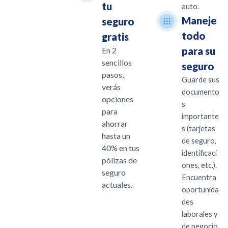
tu
auto.
Maneje
seguro
todo
gratis
para su
En 2
sencillos
seguro
pasos,
Guarde sus
verás
documento
opciones
s
para
importante
ahorrar
s (tarjetas
hasta un
de seguro,
40% en tus
identificaci
pólizas de
ones, etc.).
seguro
Encuentra
actuales.
oportunida
des
laborales y
de negocio.