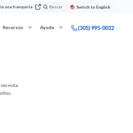
Buscar
Buscar
cia una franquicia
Switch to English
 Nuestra compañía
Abrir Recursos
Abrir Ayuda
Recursos
Ayuda
(305) 995-0032
necesita.
edios.