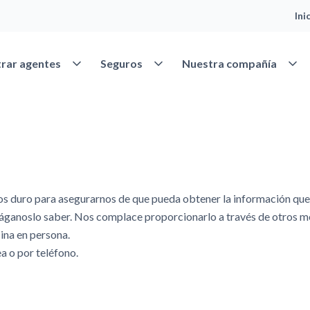
Ini
Abrir Encontrar agentes
Abrir Seguros
Abrir
rar agentes
Seguros
Nuestra compañía
ro para asegurarnos de que pueda obtener la información que 
, háganoslo saber. Nos complace proporcionarlo a través de otros m
cina en persona.
a o por teléfono.