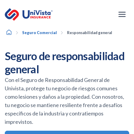
Ir
al
contenido
Home
Seguro Comercial
Responsabilidad general
Seguro de responsabilidad
general
Con el Seguro de Responsabilidad General de
Univista, protege tu negocio de riesgos comunes
como lesiones y daños a la propiedad. Con nosotros,
tu negocio se mantiene resiliente frente a desafíos
específicos de la industria y contratiempos
imprevistos.