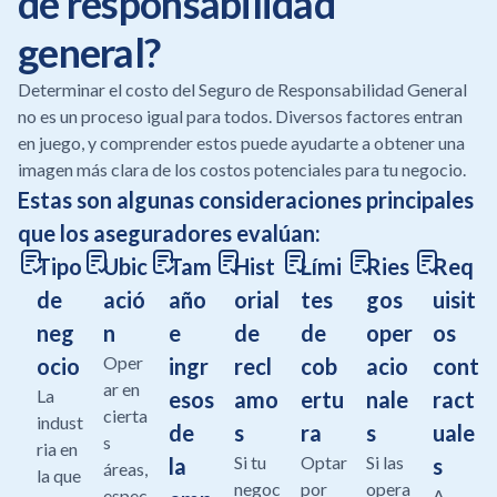
de responsabilidad
general?
Determinar el costo del Seguro de Responsabilidad General
no es un proceso igual para todos. Diversos factores entran
en juego, y comprender estos puede ayudarte a obtener una
imagen más clara de los costos potenciales para tu negocio.
Estas son algunas consideraciones principales
que los aseguradores evalúan:
Tipo
Ubic
Tam
Hist
Lími
Ries
Req
de
ació
año
orial
tes
gos
uisit
neg
n
e
de
de
oper
os
Oper
ocio
ingr
recl
cob
acio
cont
ar en
La
esos
amo
ertu
nale
ract
cierta
indust
de
s
ra
s
uale
s
ria en
Si tu
Optar
Si las
la
s
áreas,
la que
negoc
por
opera
espec
A