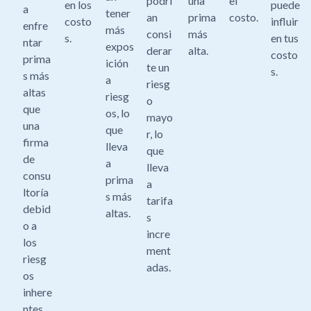
podrí
una
el
en los
puede
a
tener
an
prima
costo.
costo
influir
enfre
más
consi
más
s.
en tus
ntar
expos
derar
alta.
costo
prima
ición
te un
s.
s más
a
riesg
altas
riesg
o
que
os, lo
mayo
una
que
r, lo
firma
lleva
que
de
a
lleva
consu
prima
a
ltoría
s más
tarifa
debid
altas.
s
o a
incre
los
ment
riesg
adas.
os
inhere
ntes