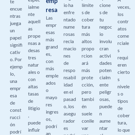
emp
te
io ha
límite
cione
ialme
veces,
encue
resa
enfre
s de
s de
nte
los
ntras
Las
ntado
cober
tu
aquell
contr
juega
empr
nume
tura
negoc
as
atos
un
esas
rosas
más
io
prope
come
papel
más
recla
altos
involu
nsas a
rciale
signifi
grand
macio
propo
cran
desas
s
cativ
es,
nes
rcion
activi
tres
requi
o. Por
con
de
ará
dades
natur
eren
ejemp
más
respo
más
poten
ales o
cierto
lo,
emple
nsabil
prote
cialm
con
s
una
ados
idad
cción,
ente
altas
nivele
empr
o
en el
pero
peligr
tasas
s o
esa
mayo
pasad
tambi
osas,
de
tipos
de
res
o, los
én
puede
litigio
de
const
ingres
asegu
suele
n
,
cober
rucci
os,
rador
conlle
aume
puede
tura,
ón
podrí
es
var
ntar
influir
lo que
podrí
an