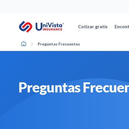
Ir
al
contenido
Cotizar gratis
Encont
Home
Preguntas Frecuentes
Preguntas Frecue