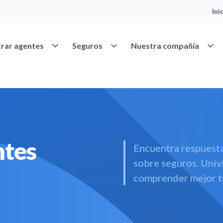
Ini
Abrir Encontrar agentes
Abrir Seguros
Abrir
rar agentes
Seguros
Nuestra compañía
ntes
Encuentra respuesta
sobre seguros. Univi
comprender mejor t