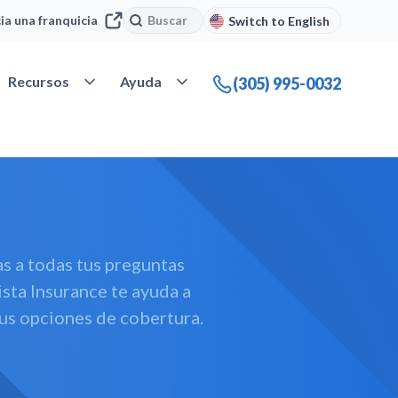
Buscar
Buscar
cia una franquicia
Switch to English
 Nuestra compañía
Abrir Recursos
Abrir Ayuda
Recursos
Ayuda
(305) 995-0032
s a todas tus preguntas
sta Insurance te ayuda a
us opciones de cobertura.