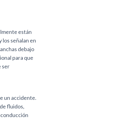
almente están
 los señalan en
manchas debajo
sional para que
 ser
de un accidente.
de fluidos,
a conducción