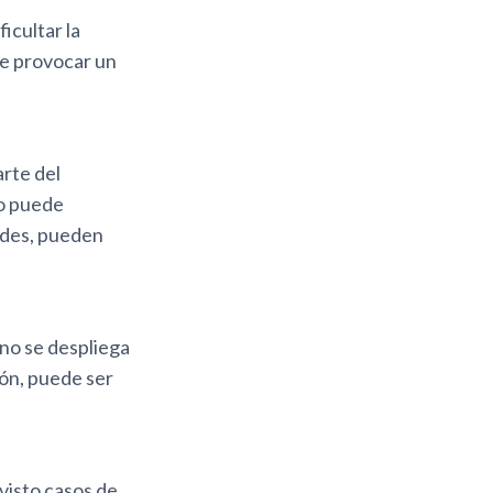
icultar la
 de provocar un
arte del
do puede
dades, pueden
 no se despliega
ión, puede ser
visto casos de