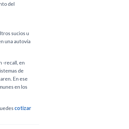
nto del
ltros sucios u
en una autovía
 -recall, en
sistemas de
paren. En ese
omunes en los
 puedes
cotizar