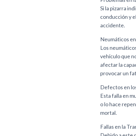
Si la pizarra i
conducción y el
accidente.
Neumáticos en
Los neumáticos 
vehículo que no
afectar la capa
provocar un fat
Defectos en lo
Esta falla en m
o lo hace repen
mortal.
Fallas en la Tr
Debido a este 