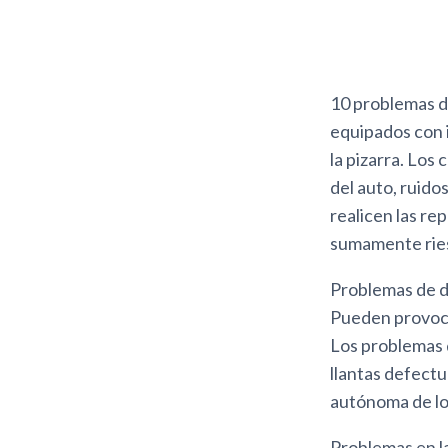
10 problemas d
equipados con i
la pizarra. Lo
del auto, ruido
realicen las re
sumamente rie
Problemas de d
Pueden provocar
Los problemas d
llantas defect
autónoma de lo
Problemas en l