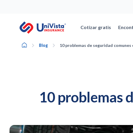
Ir
al
contenido
Cotizar gratis
Encont
Home
Blog
10 problemas de seguridad comunes e
10 problemas d