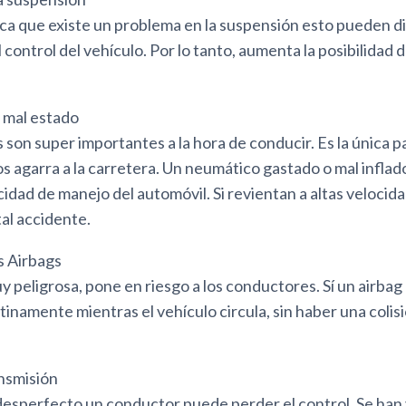
ndica que existe un problema en la suspensión esto pueden dif
 control del vehículo. Por lo tanto, aumenta la posibilidad
 mal estado
son super importantes a la hora de conducir. Es la única p
s agarra a la carretera. Un neumático gastado o mal infla
cidad de manejo del automóvil. Si revientan a altas veloci
al accidente.
s Airbags
uy peligrosa, pone en riesgo a los conductores. Sí un airbag
tinamente mientras el vehículo circula, sin haber una colis
ansmisión
desperfecto un conductor puede perder el control. Se han 