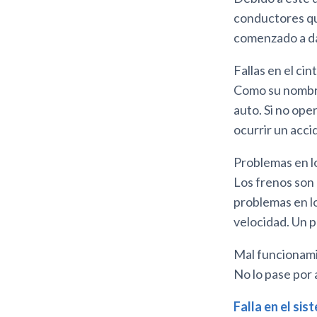
conductores que
comenzado a da
Fallas en el ci
Como su nombre 
auto. Si no ope
ocurrir un acci
Problemas en l
Los frenos son
problemas en lo
velocidad. Un p
Mal funcionami
No lo pase por 
Falla en el sis