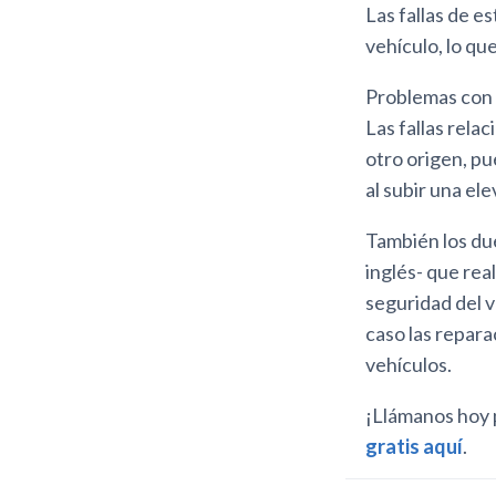
Las fallas de 
vehículo, lo qu
Problemas con 
Las fallas relac
otro origen, pu
al subir una el
También los due
inglés- que rea
seguridad del v
caso las repar
vehículos.
¡Llámanos hoy 
gratis aquí
.