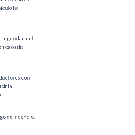
hículo ha
e seguridad del
en caso de
nductores con
cir la
e.
sgo de incendio.