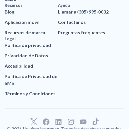
Recursos
Ayuda
Blog
Llamar a (305) 995-0032
Aplicación movil
Contáctanos
Recursos de marca
Preguntas frequentes
Legal
Política de privacidad
Privacidad de Datos
Accesibilidad
Política de Privacidad de
SMS
Términos y Condiciones
F
L
I
Y
T
a
i
n
o
i
© 2026 Univista Insurance. Todos los derechos reservados.