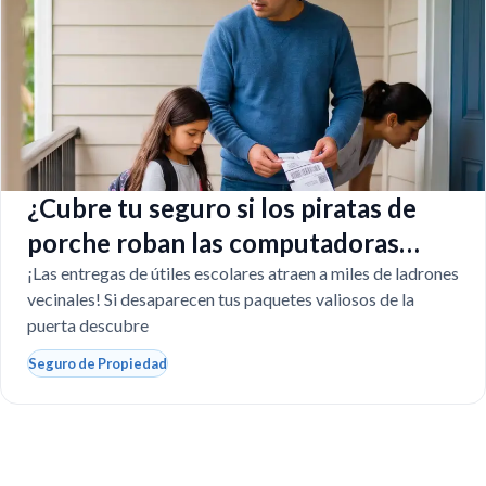
¿Cubre tu seguro si los piratas de
porche roban las computadoras
escolares?
¡Las entregas de útiles escolares atraen a miles de ladrones
vecinales! Si desaparecen tus paquetes valiosos de la
puerta descubre
Seguro de Propiedad