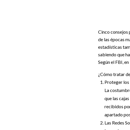
Cinco consejos 
de las épocas má
estadísticas tam
sabiendo que hay
Según el FBI, e
¿Cómo tratar de
Proteger los 
La costumbre 
que las cajas
recibidos por
apartado post
Las Redes So