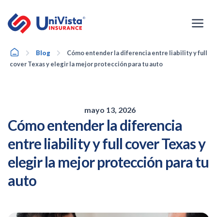
Ir
al
contenido
Home
Blog
Cómo entender la diferencia entre liability y full
cover Texas y elegir la mejor protección para tu auto
mayo 13, 2026
Cómo entender la diferencia
entre liability y full cover Texas y
elegir la mejor protección para tu
auto