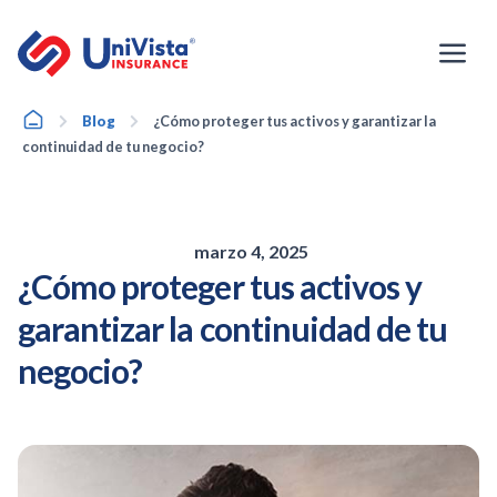
Ir
al
contenido
Home
Blog
¿Cómo proteger tus activos y garantizar la
continuidad de tu negocio?
marzo 4, 2025
¿Cómo proteger tus activos y
garantizar la continuidad de tu
negocio?