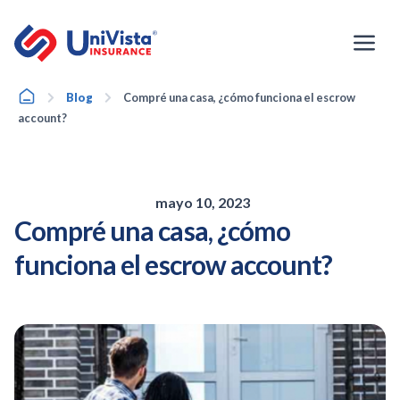
Ir
al
contenido
Home
Blog
Compré una casa, ¿cómo funciona el escrow
account?
mayo 10, 2023
Compré una casa, ¿cómo
funciona el escrow account?