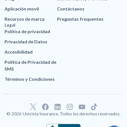
Aplicación movil
Contáctanos
Recursos de marca
Preguntas frequentes
Legal
Política de privacidad
Privacidad de Datos
Accesibilidad
Política de Privacidad de
SMS
Términos y Condiciones
F
L
I
Y
T
a
i
n
o
i
© 2026 Univista Insurance. Todos los derechos reservados.
c
n
s
u
k
e
k
t
t
t