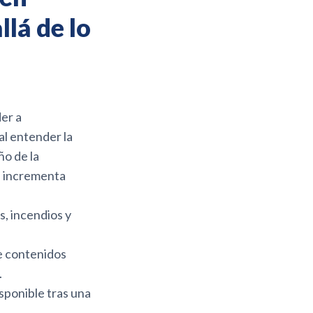
lá de lo
er a
al entender la
ño de la
as incrementa
, incendios y
e contenidos
.
isponible tras una