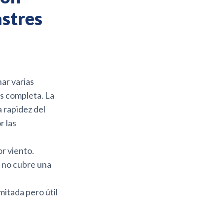
stres
ar varias
 completa. La
a rapidez del
r las
r viento.
 no cubre una
imitada pero útil