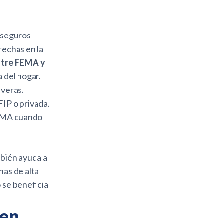
 seguros
rechas en la
ntre FEMA y
a del hogar.
everas.
IP o privada.
FEMA cuando
mbién ayuda a
nas de alta
 se beneficia
 en