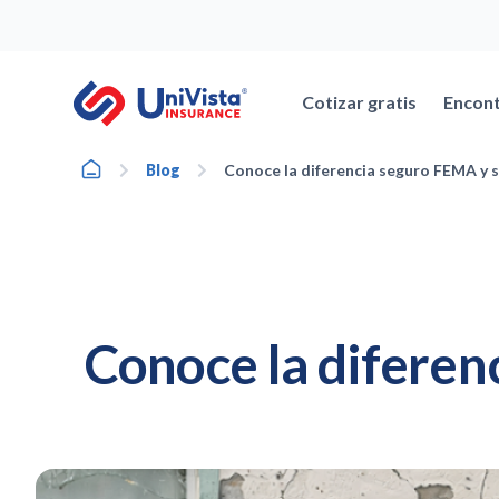
Ir
al
contenido
Cotizar gratis
Encont
Home
Blog
Conoce la diferencia seguro FEMA y 
Conoce la diferen