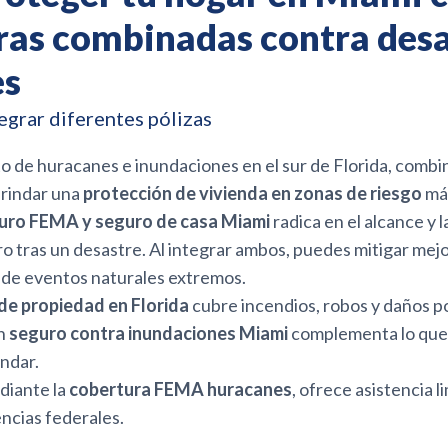
ras combinadas contra desa
es
egrar diferentes pólizas
 de huracanes e inundaciones en el sur de Florida, combin
brindar una
protección de vivienda en zonas de riesgo
más
guro FEMA y seguro de casa Miami
radica en el alcance y l
o tras un desastre. Al integrar ambos, puedes mitigar mejo
de eventos naturales extremos.
de propiedad en Florida
cubre incendios, robos y daños po
n
seguro contra inundaciones Miami
complementa lo que
ándar.
iante la
cobertura FEMA huracanes
, ofrece asistencia l
ncias federales.