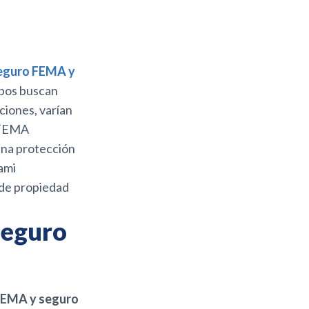
seguro FEMA y
mbos buscan
ciones, varían
a FEMA
una protección
ami
 de propiedad
seguro
 FEMA y seguro