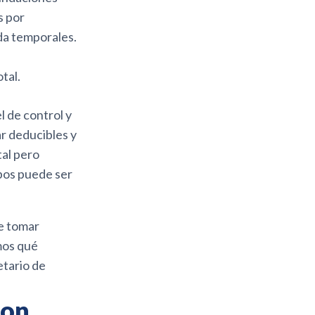
s por
da temporales.
tal.
l de control y
ar deducibles y
al pero
bos puede ser
e tomar
mos qué
etario de
con