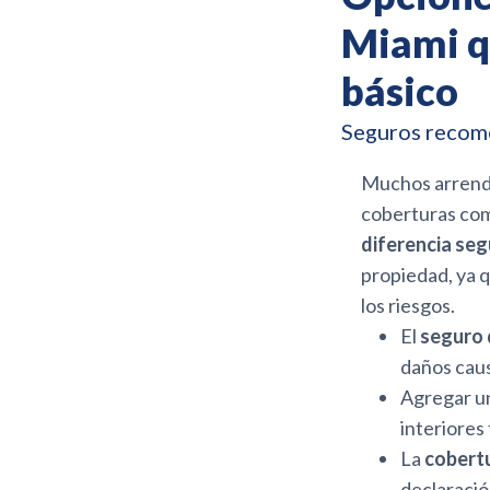
Miami qu
básico
Seguros recome
Muchos arrenda
coberturas comp
diferencia se
propiedad, ya q
los riesgos.
El
seguro 
daños caus
Agregar u
interiores
La
cobert
declaraci