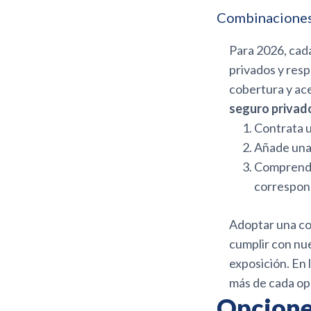
Combinaciones
Para 2026, cad
privados y resp
cobertura y ac
seguro privad
Contrata u
Añade una 
Comprende 
correspon
Adoptar una co
cumplir con nue
exposición. En 
más de cada op
Opciones