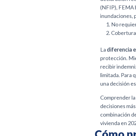
(NFIP), FEMA b
inundaciones, p
No requier
Cobertura 
La
diferencia 
protección. Mie
recibir indemn
limitada. Para 
una decisión es
Comprender l
decisiones más
combinación de
vivienda en 20
Cómo pr