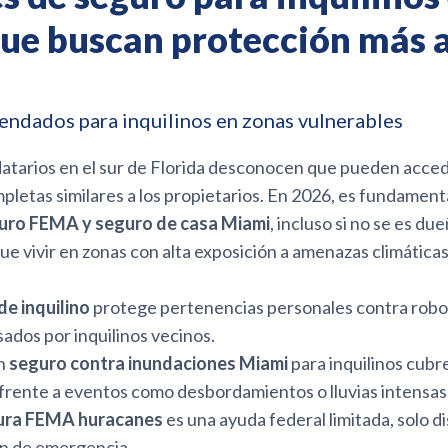
e buscan protección más al
ndados para inquilinos en zonas vulnerables
tarios en el sur de Florida desconocen que pueden acced
letas similares a los propietarios. En 2026, es fundament
guro FEMA y seguro de casa Miami
, incluso si no se es due
ue vivir en zonas con alta exposición a amenazas climátic
de inquilino
protege pertenencias personales contra robos
ados por inquilinos vecinos.
n
seguro contra inundaciones Miami
para inquilinos cubr
 frente a eventos como desbordamientos o lluvias intensas
ura FEMA huracanes
es una ayuda federal limitada, solo d
ón de emergencia.