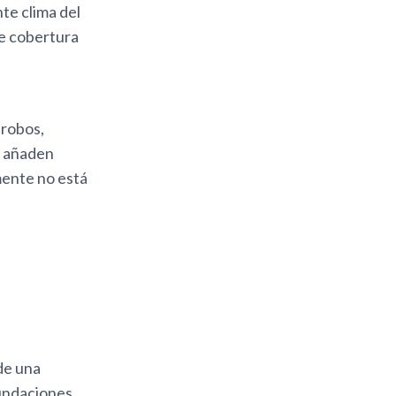
te clima del
de cobertura
 robos,
n añaden
mente no está
de una
nundaciones