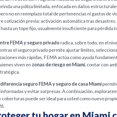
rinda una póliza limitada, enfocada en daños estructurale
ero no en reemplazo total de pertenencias ni gastos de vi
e cotización previa: activación automática tras desastres.
hasta un tope fijo, usualmente insuficiente para pérdida to
entre FEMA y seguro privado
radica, sobre todo, en el nive
ntras el seguro privado permite ajustar límites, seleccion
izaciones más rápidas, FEMA actúa como ayuda fundament
quienes viven en
zonas de riesgo en Miami
, contar con am
tratégica.
a
diferencia seguro FEMA y seguro de casa Miami
permit
 informadas y evitar sorpresas. A continuación, explorare
 coberturas puede ser ideal para usted como nuevo propi
26.
oteger tu hogar en Miami 