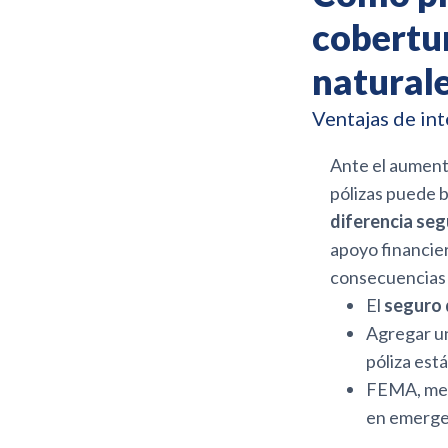
cobertu
natural
Ventajas de int
Ante el aumento
pólizas puede 
diferencia se
apoyo financier
consecuencias 
El
seguro 
Agregar u
póliza est
FEMA, med
en emerge