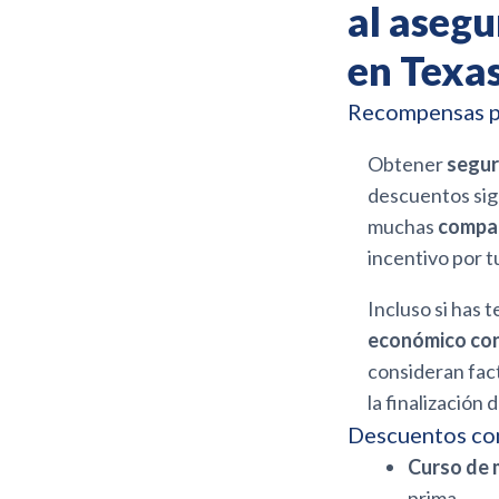
al asegu
en Texa
Recompensas po
Obtener
segur
descuentos sign
muchas
compañ
incentivo por t
Incluso si has 
económico con
consideran fact
la finalización
Descuentos co
Curso de 
prima.