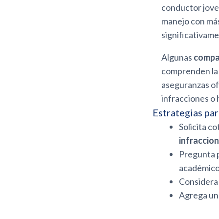
conductor jove
manejo con más
significativame
Algunas
compañ
comprenden la 
aseguranzas ofr
infracciones o h
Estrategias par
Solicita c
infraccio
Pregunta 
académico
Considera 
Agrega un c