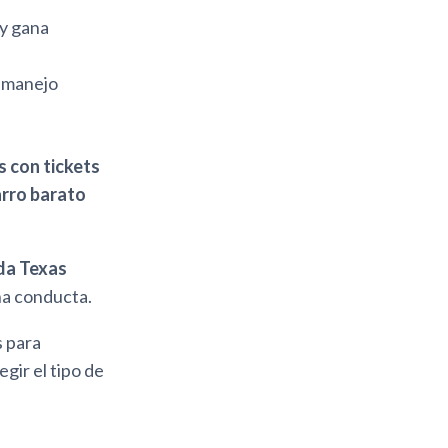
 y gana
 manejo
 con tickets
arro barato
da Texas
ena conducta.
s para
gir el tipo de