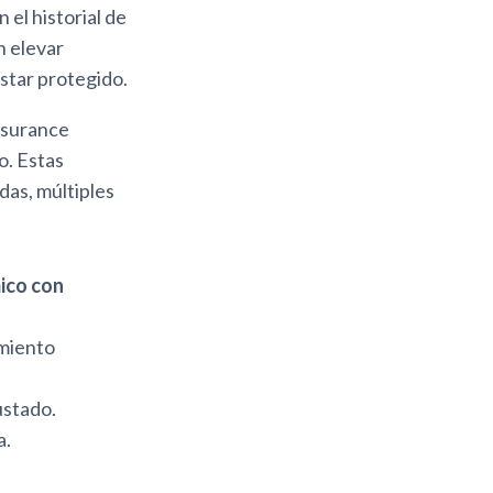
el historial de
n elevar
estar protegido.
nsurance
o. Estas
das, múltiples
ico con
imiento
ustado.
a.