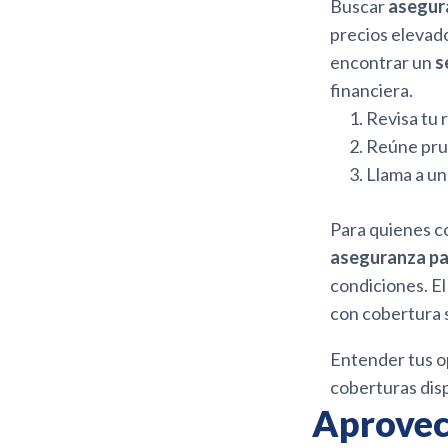
Buscar
asegura
precios elevado
encontrar un
s
financiera.
Revisa tu 
Reúne prue
Llama a un
Para quienes c
aseguranza pa
condiciones. El
con cobertura 
Entender tus o
coberturas disp
Aprovec