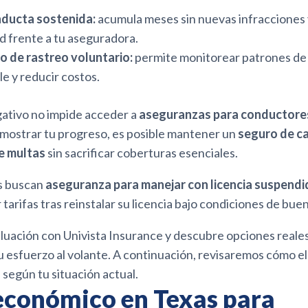
ducta sostenida:
acumula meses sin nuevas infracciones
ad frente a tu aseguradora.
o de rastreo voluntario:
permite monitorear patrones de
e y reducir costos.
gativo no impide acceder a
aseguranzas para conductores
demostrar tu progreso, es posible mantener un
seguro de c
de multas
sin sacrificar coberturas esenciales.
s buscan
aseguranza para manejar con licencia suspendi
tarifas tras reinstalar su licencia bajo condiciones de bu
aluación con Univista Insurance y descubre opciones reale
esfuerzo al volante. A continuación, revisaremos cómo ele
 según tu situación actual.
económico en Texas para