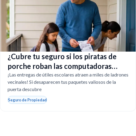
¿Cubre tu seguro si los piratas de
porche roban las computadoras
escolares?
¡Las entregas de útiles escolares atraen a miles de ladrones
vecinales! Si desaparecen tus paquetes valiosos de la
puerta descubre
Seguro de Propiedad