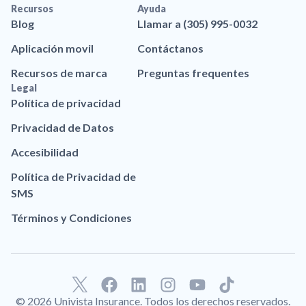
Recursos
Ayuda
Blog
Llamar a (305) 995-0032
Aplicación movil
Contáctanos
Recursos de marca
Preguntas frequentes
Legal
Política de privacidad
Privacidad de Datos
Accesibilidad
Política de Privacidad de
SMS
Términos y Condiciones
F
L
I
Y
T
a
i
n
o
i
© 2026 Univista Insurance. Todos los derechos reservados.