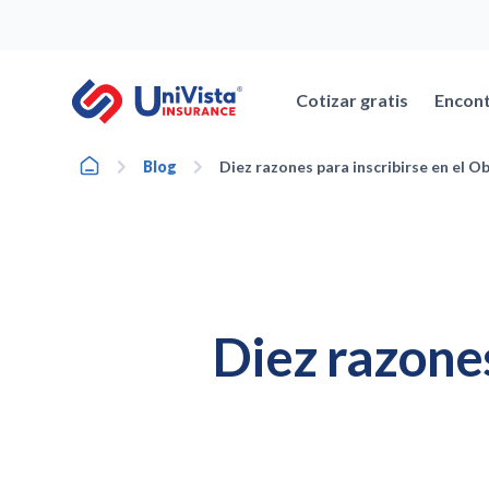
Ir
al
contenido
Cotizar gratis
Encont
Home
Blog
Diez razones para inscribirse en el 
Diez razone