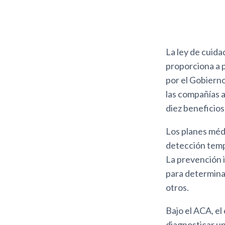
La ley de cuid
proporciona a 
por el Gobierno
las compañías a
diez beneficios
Los planes méd
detección temp
La prevención 
para determinar
otros.
Bajo el ACA, el
diagnosticar un