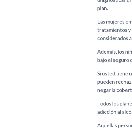
plan.
Las mujeres em
tratamientos y 
considerados a
Además, los ni
bajo el seguro 
Si usted tiene
pueden rechaza
negar la cobert
Todos los plane
adicción al alc
Aquellas perso