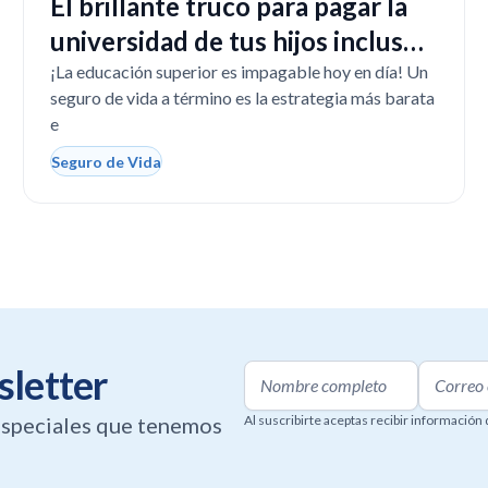
El brillante truco para pagar la
universidad de tus hijos incluso
si tú faltas
¡La educación superior es impagable hoy en día! Un
seguro de vida a término es la estrategia más barata
e
Seguro de Vida
sletter
 especiales que tenemos
Al suscribirte aceptas recibir información