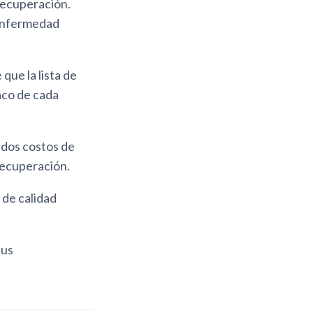
recuperación.
 enfermedad
ue la lista de
aco de cada
ados costos de
recuperación.
 de calidad
sus