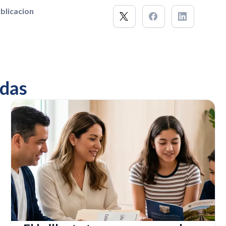
blicacion
das