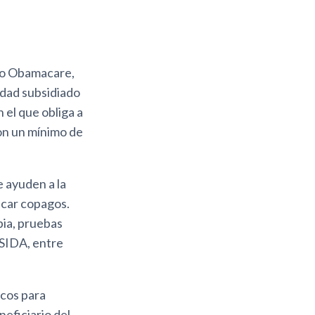
mo Obamacare,
idad subsidiado
 el que obliga a
con un mínimo de
 ayuden a la
icar copagos.
pia, pruebas
l SIDA, entre
icos para
eficiario del