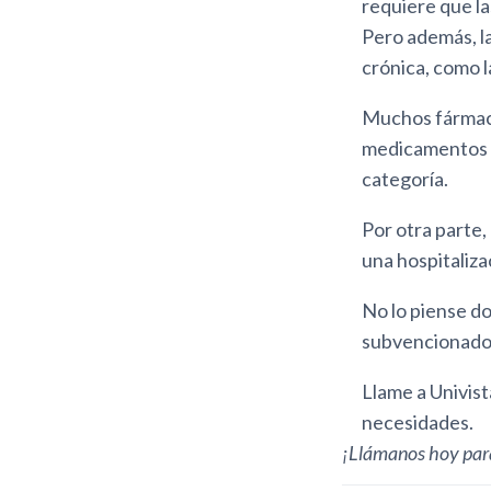
requiere que la
Pero además, l
crónica, como l
Muchos fármaco
medicamentos r
categoría.
Por otra parte
una hospitaliza
No lo piense do
subvencionado 
Llame a Univist
necesidades.
¡Llámanos hoy para