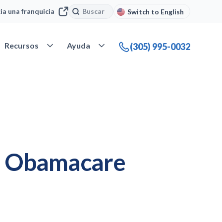
Buscar
Buscar
cia una franquicia
Switch to English
 Nuestra compañía
Abrir Recursos
Abrir Ayuda
Recursos
Ayuda
(305) 995-0032
el Obamacare