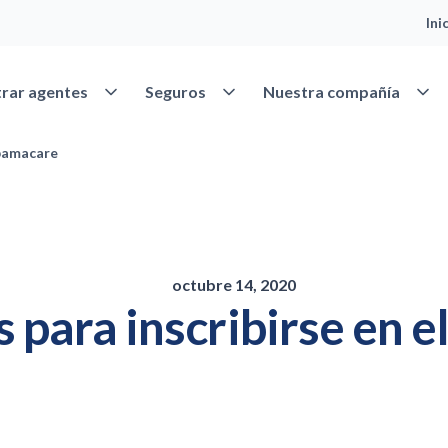
Ini
Abrir Encontrar agentes
Abrir Seguros
Abrir
rar agentes
Seguros
Nuestra compañía
Obamacare
octubre 14, 2020
s para inscribirse en 