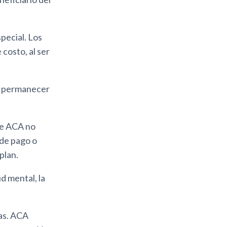
pecial. Los
costo, al ser
en permanecer
de ACA no
 de pago o
plan.
d mental, la
las. ACA