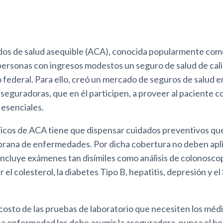
ados de salud asequible (ACA), conocida popularmente co
personas con ingresos modestos un seguro de salud de cal
 federal. Para ello, creó un mercado de seguros de salud en
seguradoras, que en él participen, a proveer al paciente 
 esenciales.
icos de ACA tiene que dispensar cuidados preventivos que
rana de enfermedades. Por dicha cobertura no deben apl
incluye exámenes tan disímiles como análisis de colonosco
 el colesterol, la diabetes Tipo B, hepatitis, depresión y e
 costo de las pruebas de laboratorio que necesiten los méd
a enfermedad los debe asumir la aseguradora, nunca el ben