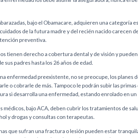
barazadas, bajo el Obamacare, adquieren una categoría es
cuidados de la futura madre y del recién nacido carecen de 
tención preventiva.
ños tienen derecho a cobertura dental y de visión y pued
de sus padres hasta los 26 años de edad.
 una enfermedad preexistente, no se preocupe, los planes 
rle o cobrarle de más. Tampoco le podrán subir las primas
ura si desarrolla una enfermedad, estando enrolado en un 
s médicos, bajo ACA, deben cubrir los tratamientos de salu
ohol y drogas y consultas con terapeutas.
nas que sufran una fractura o lesión pueden estar tranqui