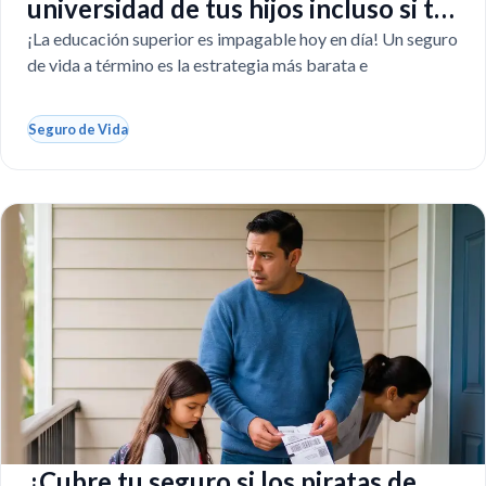
universidad de tus hijos incluso si tú
faltas
¡La educación superior es impagable hoy en día! Un seguro
de vida a término es la estrategia más barata e
Seguro de Vida
¿Cubre tu seguro si los piratas de