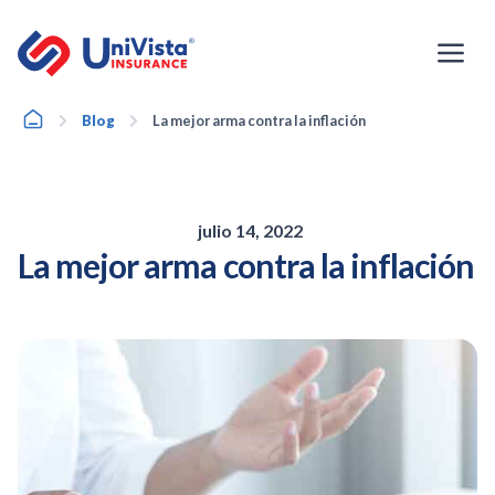
Ir
al
contenido
Home
Blog
La mejor arma contra la inflación
julio 14, 2022
La mejor arma contra la inflación