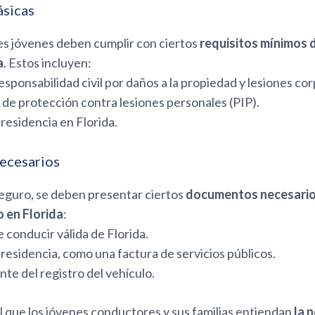
ásicas
s jóvenes deben cumplir con ciertos
requisitos mínimos 
a
. Estos incluyen:
responsabilidad civil por daños a la propiedad y lesiones cor
de protección contra lesiones personales (PIP).
residencia en Florida.
ecesarios
 seguro, se deben presentar ciertos
documentos necesarios
 en Florida
:
e conducir válida de Florida.
residencia, como una factura de servicios públicos.
e del registro del vehículo.
 que los jóvenes conductores y sus familias entiendan
la 