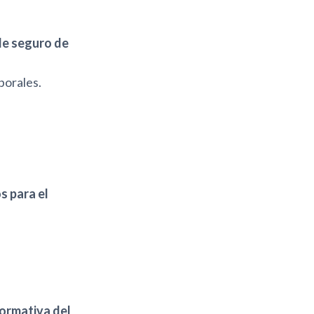
de seguro de
porales.
 para el
normativa del