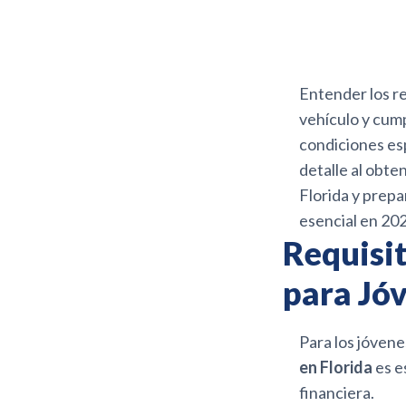
Entender los re
vehículo y cump
condiciones es
detalle al obte
Florida y prepa
esencial en 202
Requisit
para Jó
Para los jóvene
en Florida
es e
financiera.