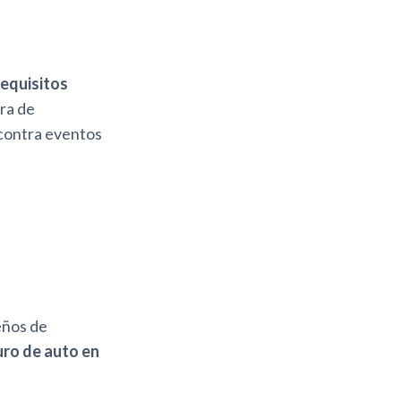
requisitos
ura de
 contra eventos
ueños de
ro de auto en