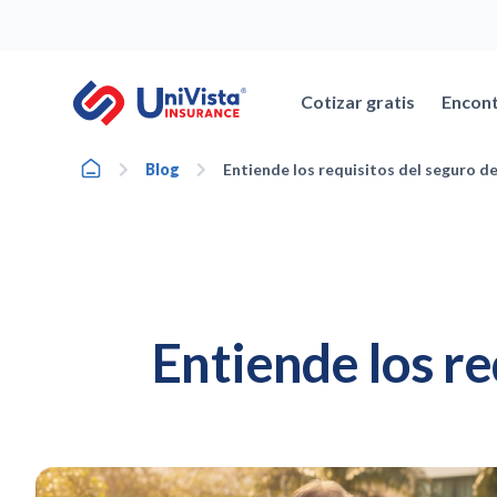
Ir
al
contenido
Cotizar gratis
Encont
Home
Blog
Entiende los requisitos del seguro de
Entiende los re