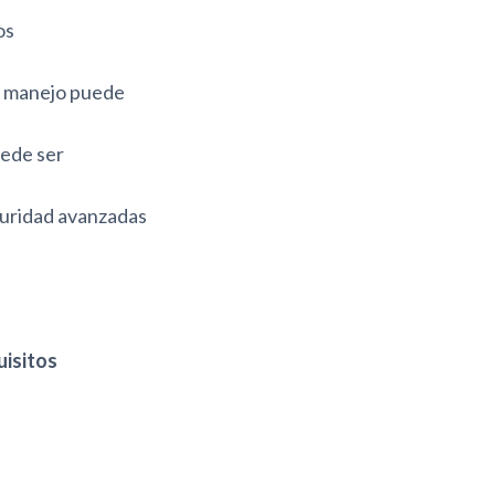
os
e manejo puede
uede ser
guridad avanzadas
uisitos