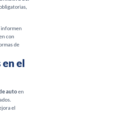
obligatorias,
e informen
en con
formas de
en el
de auto
en
ados.
jora el