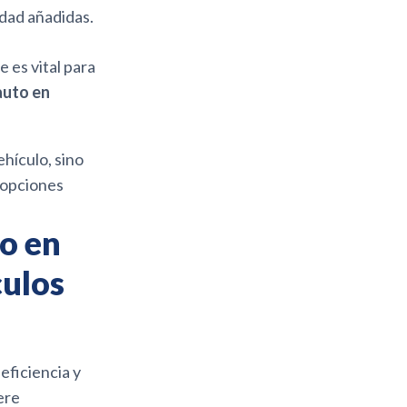
dad añadidas.
es vital para
auto en
hículo, sino
 opciones
o en
culos
eficiencia y
ere