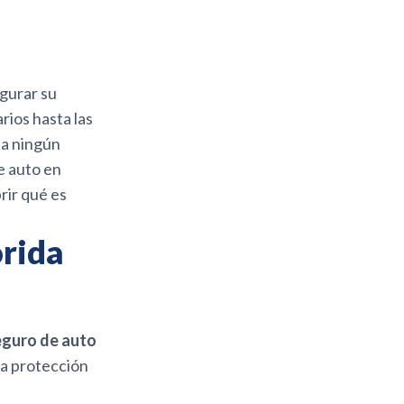
egurar su
rios hasta las
ta ningún
e auto en
rir qué es
orida
eguro de auto
 la protección