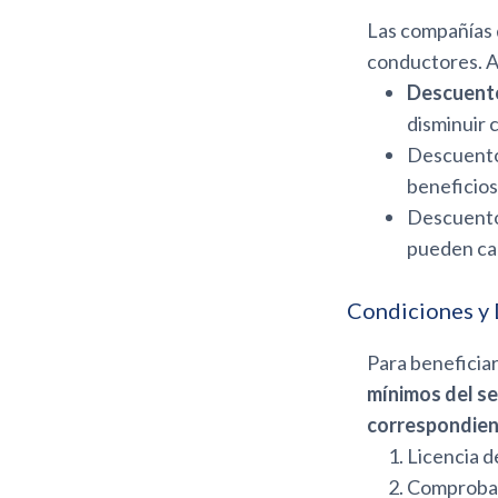
Las compañías 
conductores. A
Descuento
disminuir 
Descuentos
beneficios
Descuentos
pueden cal
Condiciones y
Para beneficiar
mínimos del se
correspondie
Licencia d
Comproban