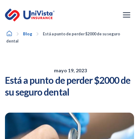
Ir
al
contenido
Home
Blog
Está a punto de perder $2000 de su seguro
dental
mayo 19, 2023
Está a punto de perder $2000 de
su seguro dental