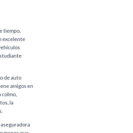
se tiempo,
n excelente
 vehículos
estudiante
o de auto
Tiene amigos en
a colmo,
os, la
s.
su aseguradora
ho menos que