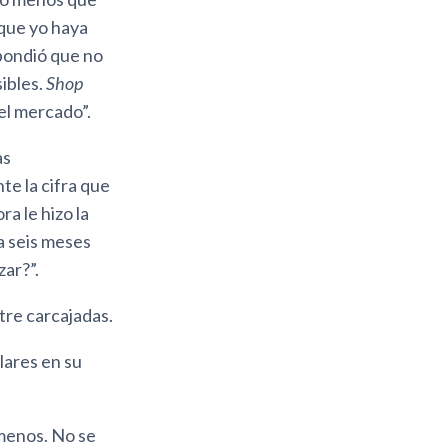
 que yo haya
spondió que no
ibles.
Shop
 el mercado”.
as
te la cifra que
a le hizo la
ga seis meses
ar?”.
tre carcajadas.
lares en su
 menos. No se