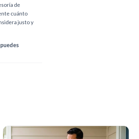
esoría de
gente cuánto
sidera justo y
n puedes