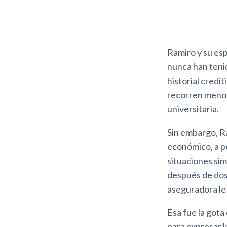
Ramiro y su esp
nunca han teni
historial credit
recorren menos 
universitaria.
Sin embargo, R
económico, a pe
situaciones sim
después de dos 
aseguradora le
Esa fue la gota
para expresar 