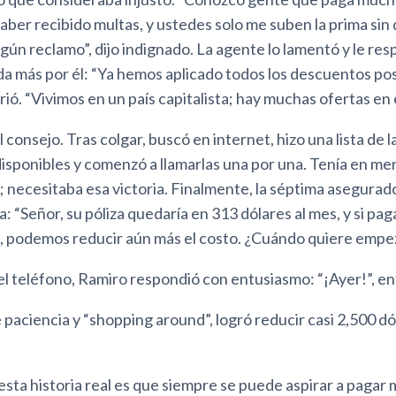
haber recibido multas, y ustedes solo me suben la prima sin
ún reclamo”, dijo indignado. La agente lo lamentó y le re
a más por él: “Ya hemos aplicado todos los descuentos pos
girió. “Vivimos en un país capitalista; hay muchas ofertas en
 consejo. Tras colgar, buscó en internet, hizo una lista de l
sponibles y comenzó a llamarlas una por una. Tenía en men
; necesitaba esa victoria. Finalmente, la séptima asegurador
a: “Señor, su póliza quedaría en 313 dólares al mes, y si pa
, podemos reducir aún más el costo. ¿Cuándo quiere empez
el teléfono, Ramiro respondió con entusiasmo: “¡Ayer!”, en
paciencia y “shopping around”, logró reducir casi 2,500 dó
esta historia real es que siempre se puede aspirar a pagar