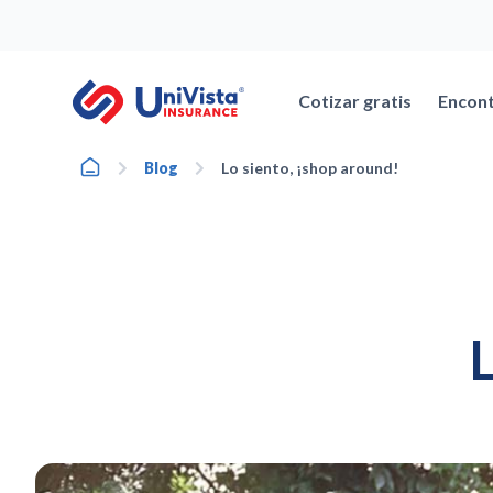
Ir
al
contenido
Cotizar gratis
Encont
Home
Blog
Lo siento, ¡shop around!
L