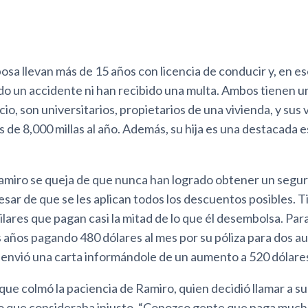
osa llevan más de 15 años con licencia de conducir y, en e
do un accidente ni han recibido una multa. Ambos tienen u
icio, son universitarios, propietarios de una vivienda, y sus
de 8,000 millas al año. Además, su hija es una destacada 
amiro se queja de que nunca han logrado obtener un segur
sar de que se les aplican todos los descuentos posibles. 
ilares que pagan casi la mitad de lo que él desembolsa. Par
años pagando 480 dólares al mes por su póliza para dos aut
 envió una carta informándole de un aumento a 520 dólare
 que colmó la paciencia de Ramiro, quien decidió llamar a 
lo que consideraba injusto. “Conozco gente que paga muc