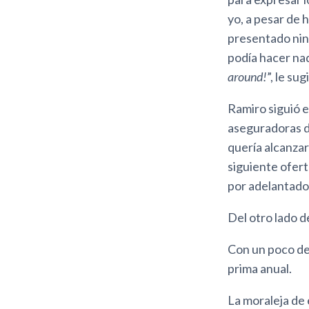
yo, a pesar de 
presentado ning
podía hacer nad
around!
”, le su
Ramiro siguió el
aseguradoras di
quería alcanzar
siguiente ofert
por adelantado
Del otro lado d
Con un poco de 
prima anual.
La moraleja de 