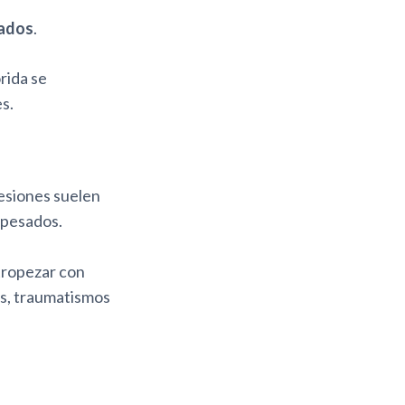
eados
.
rida se
s.
lesiones suelen
 pesados.
 tropezar con
es, traumatismos