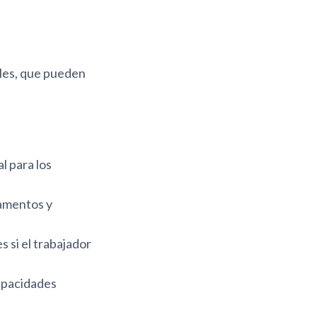
ales, que pueden
l para los
camentos y
 si el trabajador
apacidades