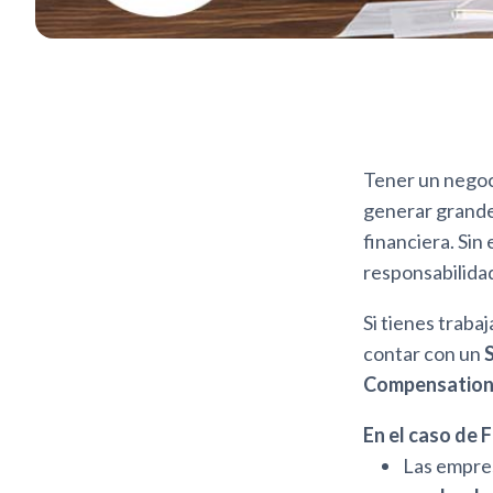
Tener un negoci
generar grandes
financiera. Si
responsabilida
Si tienes traba
contar con un
Compensation
En el caso de F
Las empres