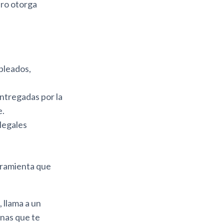
uro otorga
pleados,
tregadas por la
e.
legales
erramienta que
 llama a un
onas que te