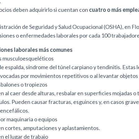
.
cios deben adquirirlo si cuentan con
cuatro o más empl
istración de Seguridad y Salud Ocupacional (OSHA), en Flo
esiones o enfermedades laborales por cada 100 trabajadore
siones laborales más comunes
s musculoesqueléticos
e espalda, síndrome del túnel carpiano y tendinitis. Estas 
vocadas por movimientos repetitivos o al levantar objetos
sbalones o tropiezos
 al caer desde alturas, resbalar en superficies mojadas o
ulos. Pueden causar fracturas, esguinces y, en casos grav
encefálicos.
or maquinaria o equipos
en cortes, amputaciones y aplastamientos.
n el lugar de trabajo