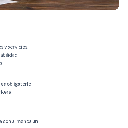
 y servicios,
abilidad
as
 es obligatorio
rkers
ra con al menos
un