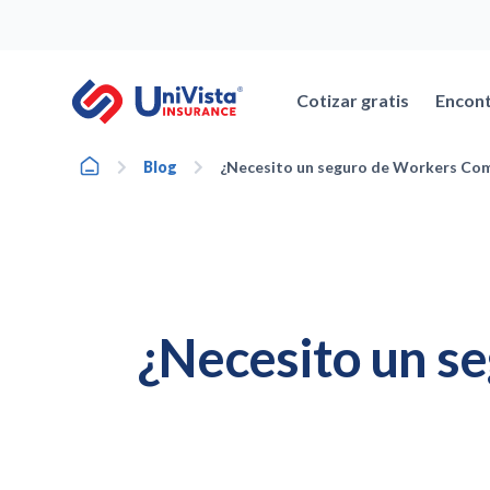
Ir
al
contenido
Cotizar gratis
Encont
Home
Blog
¿Necesito un seguro de Workers Com
¿Necesito un s