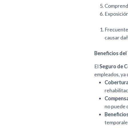
Comprende 
Exposición
Frecuente 
causar dañ
Beneficios de
El
Seguro de C
empleados, ya q
Cobertura
rehabilitac
Compensac
no puede d
Beneficio
temporale