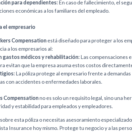
ción para dependientes:
En caso de fallecimiento, el seg
ones económicas a los familiares del empleado.
a el empresario
kers Compensation
está diseñado para proteger a los em
ia a los empresarios al:
 gastos médicos y rehabilitación:
Las compensaciones en
a evitan que la empresa asuma estos costos directament
tigios:
La póliza protege al empresario frente a demandas 
as con accidentes o enfermedades laborales.
s Compensation
no es solo un requisito legal, sino una h
ridad y estabilidad para empleados y empleadores.
 sobre esta póliza o necesitas asesoramiento especializado,
ista Insurance hoy mismo. Protege tu negocio y a las pers