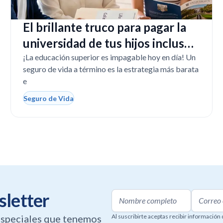
El brillante truco para pagar la
universidad de tus hijos incluso
si tú faltas
¡La educación superior es impagable hoy en día! Un
seguro de vida a término es la estrategia más barata
e
Seguro de Vida
sletter
 especiales que tenemos
Al suscribirte aceptas recibir información