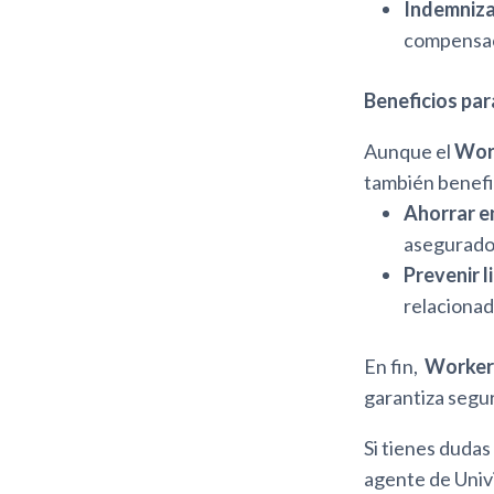
Indemniza
compensaci
Beneficios par
Aunque el
Wor
también benefic
Ahorrar en
asegurador
Prevenir li
relacionad
En fin,
Worker
garantiza segu
Si tienes dudas
agente de Univ