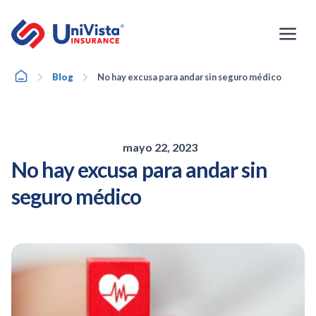
Ir
al
contenido
Home
Blog
No hay excusa para andar sin seguro médico
mayo 22, 2023
No hay excusa para andar sin
seguro médico