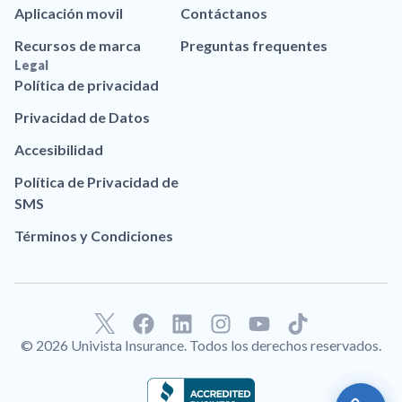
Aplicación movil
Contáctanos
Recursos de marca
Preguntas frequentes
Legal
Política de privacidad
Privacidad de Datos
Accesibilidad
Política de Privacidad de
SMS
Términos y Condiciones
F
L
I
Y
T
a
i
n
o
i
© 2026 Univista Insurance. Todos los derechos reservados.
c
n
s
u
k
e
k
t
t
t