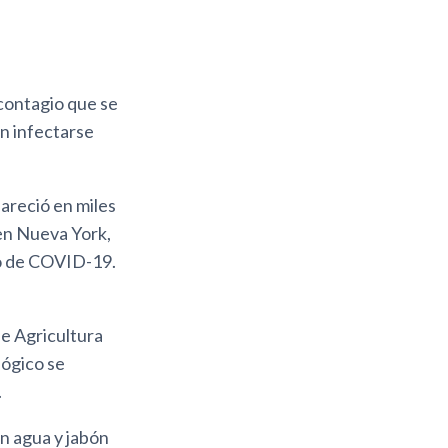
 contagio que se
n infectarse
areció en miles
 en Nueva York,
do de COVID-19.
e Agricultura
lógico se
.
n agua y jabón