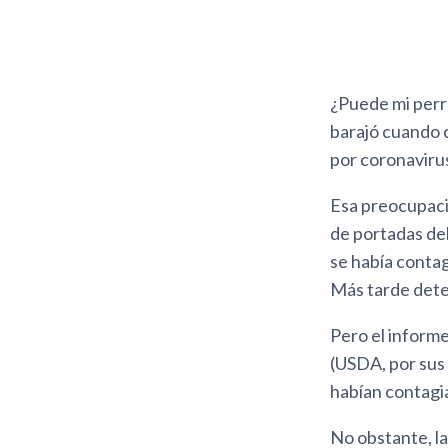
¿Puede mi perro
barajó cuando 
por coronaviru
Esa preocupació
de portadas del
se había conta
Más tarde detec
Pero el inform
(USDA, por sus 
habían contagi
No obstante, la