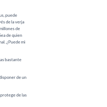
us, puede
és de la verja
millones de
Sea de quien
mal. ¿Puede mi
mas bastante
 disponer de un
 protege de las