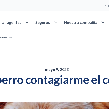
Ini
Abrir Encontrar agentes
Abrir Seguros
Abrir
rar agentes
Seguros
Nuestra compañía
navirus?
mayo 9, 2023
erro contagiarme el 