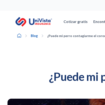
Ir
al
contenido
Cotizar gratis
Encont
Home
Blog
¿Puede mi perro contagiarme el coro
¿Puede mi p