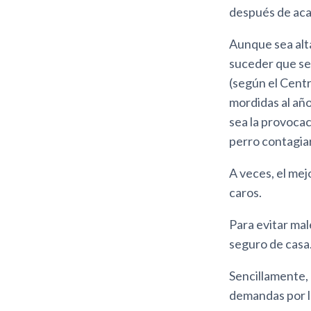
después de acar
Aunque sea alt
suceder que se 
(según el Cent
mordidas al año
sea la provocac
perro contagia
A veces, el me
caros.
Para evitar mal
seguro de casa
Sencillamente, 
demandas por l