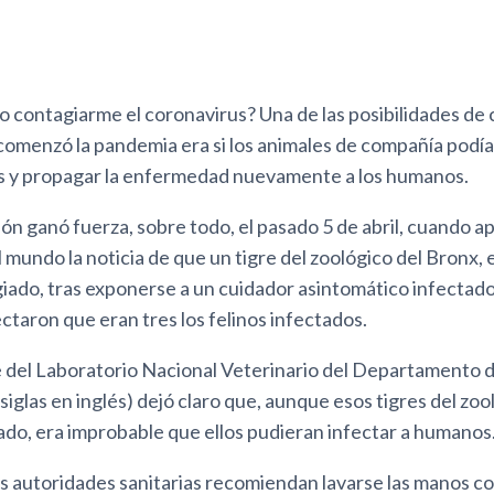
 contagiarme el coronavirus? Una de las posibilidades de
comenzó la pandemia era si los animales de compañía podía
s y propagar la enfermedad nuevamente a los humanos.
n ganó fuerza, sobre todo, el pasado 5 de abril, cuando ap
 mundo la noticia de que un tigre del zoológico del Bronx,
giado, tras exponerse a un cuidador asintomático infecta
taron que eran tres los felinos infectados.
e del Laboratorio Nacional Veterinario del Departamento d
siglas en inglés) dejó claro que, aunque esos tigres del zoo
ado, era improbable que ellos pudieran infectar a humanos
s autoridades sanitarias recomiendan lavarse las manos co