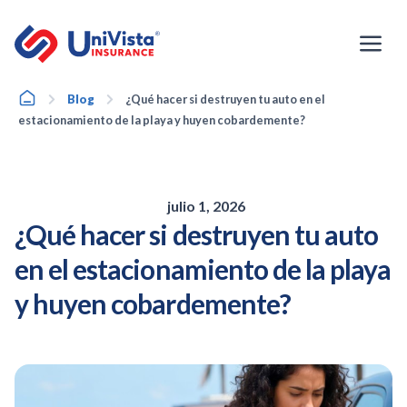
Ir
al
contenido
Home
Blog
¿Qué hacer si destruyen tu auto en el
estacionamiento de la playa y huyen cobardemente?
julio 1, 2026
¿Qué hacer si destruyen tu auto
en el estacionamiento de la playa
y huyen cobardemente?