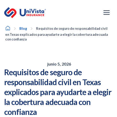
Ir
al
contenido
Home
Blog
Requisitos de seguro de responsabilidad civil
en Texas explicados para ayudarte a elegir la cobertura adecuada
con confianza
junio 5, 2026
Requisitos de seguro de
responsabilidad civil en Texas
explicados para ayudarte a elegir
la cobertura adecuada con
confianza