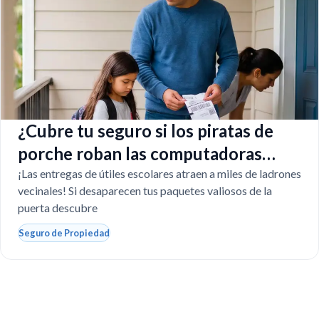
¿Cubre tu seguro si los piratas de
porche roban las computadoras
escolares?
¡Las entregas de útiles escolares atraen a miles de ladrones
vecinales! Si desaparecen tus paquetes valiosos de la
puerta descubre
Seguro de Propiedad