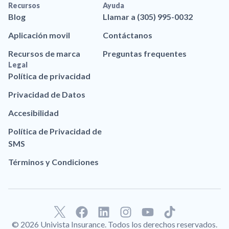
Recursos
Ayuda
Blog
Llamar a (305) 995-0032
Aplicación movil
Contáctanos
Recursos de marca
Preguntas frequentes
Legal
Política de privacidad
Privacidad de Datos
Accesibilidad
Política de Privacidad de
SMS
Términos y Condiciones
F
L
I
Y
T
a
i
n
o
i
© 2026 Univista Insurance. Todos los derechos reservados.