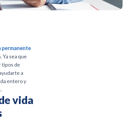
da permanente
. Ya sea que
 tipos de
 ayudarte a
ida entero y
.
de vida
s