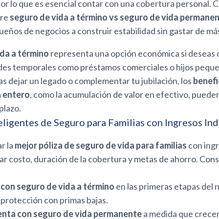
or lo que es esencial contar con una cobertura personal. 
tre
seguro de vida a término vs seguro de vida permane
ueños de negocios a construir estabilidad sin gastar de má
da a término
representa una opción económica si deseas 
des temporales como préstamos comerciales o hijos peque
as dejar un legado o complementar tu jubilación, los
benefi
a entero
, como la acumulación de valor en efectivo, puede
plazo.
teligentes de Seguro para Familias con Ingresos I
r la
mejor póliza de seguro de vida para familias
con ing
r costo, duración de la cobertura y metas de ahorro. Cons
con seguro de vida a término
en las primeras etapas del 
 protección con primas bajas.
ta con seguro de vida permanente
a medida que crecen