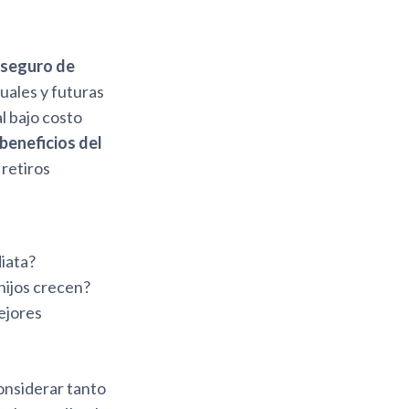
 seguro de
uales y futuras
al bajo costo
beneficios del
 retiros
diata?
hijos crecen?
ejores
nsiderar tanto