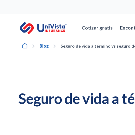
Ir
al
contenido
Cotizar gratis
Encont
Home
Blog
Seguro de vida a término vs seguro d
Seguro de vida a t