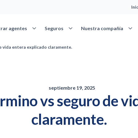
Ini
Abrir Encontrar agentes
Abrir Seguros
Abrir
rar agentes
Seguros
Nuestra compañía
e vida entera explicado claramente.
septiembre 19, 2025
érmino vs seguro de vi
claramente.