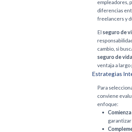
empleadores, p
diferencias en
freelancers y d
El
seguro de vi
responsabilida
cambio, si busc
seguro de vid
ventaja a largo 
Estrategias In
Para selecciona
conviene evalua
enfoque:
Comienza 
garantizar
Complemen