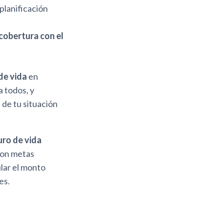
planificación
cobertura con el
de vida
en
a todos, y
 de tu situación
uro de vida
con metas
lar el monto
es.