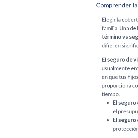
Comprender las
Elegir la cobe
familia. Una de
término vs se
difieren signif
El
seguro de vi
usualmente entr
en que tus hijo
proporciona cob
tiempo.
El seguro
el presupu
El seguro
protección 