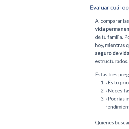
Evaluar cuál op
Al comparar la
vida permane
de tu familia. 
hoy, mientras q
seguro de vid
estructurados.
Estas tres preg
¿Es tu prio
¿Necesitas
¿Podrías i
rendimien
Quienes busca