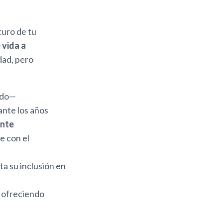
turo de tu
 vida a
dad, pero
ido—
ante los años
ente
e con el
lita su inclusión en
, ofreciendo