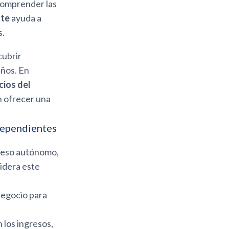
Comprender las
nte
ayuda a
s.
cubrir
ños. En
cios del
n ofrecer una
ndependientes
reso autónomo,
idera este
negocio para
 los ingresos,