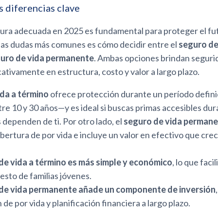
 diferencias clave
rtura adecuada en 2025 es fundamental para proteger el fu
 las dudas más comunes es cómo decidir entre el
seguro de
guro de vida permanente
. Ambas opciones brindan seguri
icativamente en estructura, costo y valor a largo plazo.
da a término
ofrece protección durante un período defin
e 10 y 30 años—y es ideal si buscas primas accesibles dur
s dependen de ti. Por otro lado, el
seguro de vida perman
ertura de por vida e incluye un valor en efectivo que crec
 de vida a término es más simple y económico
, lo que faci
esto de familias jóvenes.
 de vida permanente añade un componente de inversión
de por vida y planificación financiera a largo plazo.