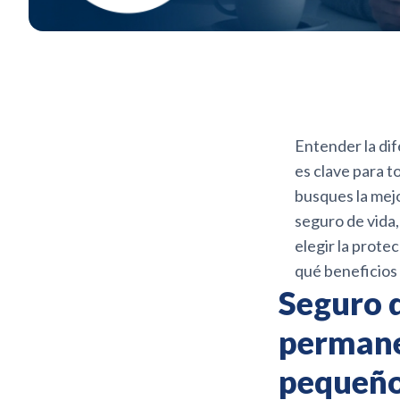
Entender la di
es clave para t
busques la mejo
seguro de vida,
elegir la prote
qué beneficios 
Seguro d
permane
pequeño