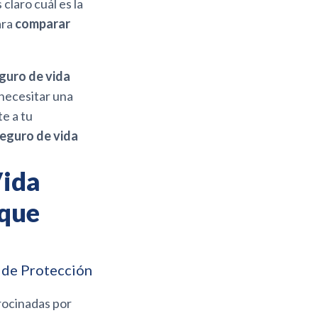
claro cuál es la
ara
comparar
eguro de vida
 necesitar una
e a tu
 seguro de vida
Vida
 que
 de Protección
rocinadas por