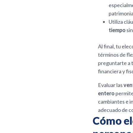
especialme
patrimonia
Utiliza cl
tiempo
si
Al final, tu e
términos de fle
preguntarte a 
financiera y fi
Evaluar las
ven
entero
permite
cambiantes e i
adecuado de co
Cómo ele