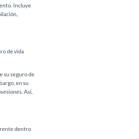
ento. Incluye
ilación,
uro de vida
de su seguro de
mbargo, en su
osesiones. Así,
erente dentro