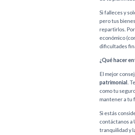
Si falleces y s
pero tus biene
repartirlos. Po
económico (com
dificultades fi
¿Qué hacer en
El mejor conse
patrimonial
. T
como tu seguro 
mantener a tu f
Si estás consi
contáctanos a U
tranquilidad y l