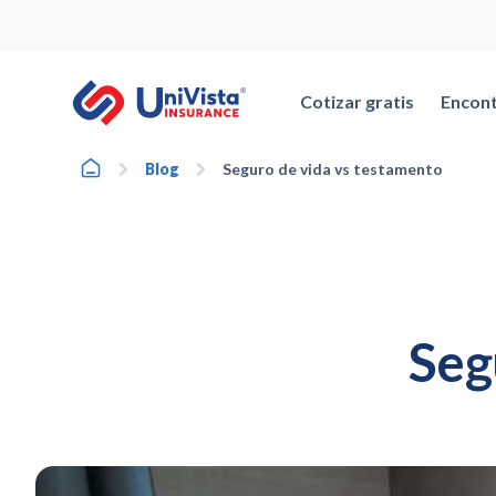
Ir
al
contenido
Cotizar gratis
Encont
Home
Blog
Seguro de vida vs testamento
Seg