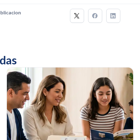
blicacion
das