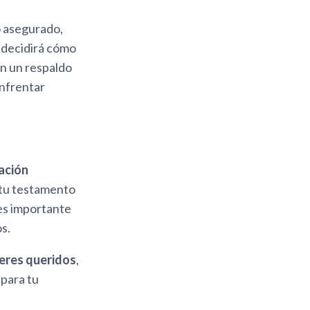
to asegurado,
 decidirá cómo
on un respaldo
enfrentar
ación
 tu testamento
 es importante
s.
seres queridos
,
 para tu