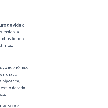
uro de vida
o
cumplen la
 ambos tienen
stintos.
apoyo económico
 designado
a hipoteca,
estilo de vida
iza.
ntad sobre