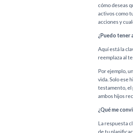
cómo deseas que
activos como tu
acciones y cual
¿Puedo tener 
Aquí está la cl
reemplaza al t
Por ejemplo, u
vida. Solo ese 
testamento, el 
ambos hijos re
¿Qué me convi
La respuesta cl
de tu planifica