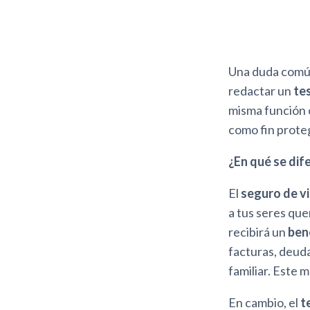
Una duda común
redactar un
te
misma función 
como fin proteg
¿En qué se dif
El
seguro de v
a tus seres que
recibirá un
ben
facturas, deuda
familiar. Este 
En cambio, el
t