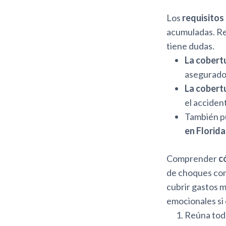
Los
requisitos
acumuladas. Rev
tiene dudas.
La cober
asegurado
La cobert
el acciden
También p
en Florida
Comprender
c
de choques con
cubrir gastos m
emocionales s
Reúna toda