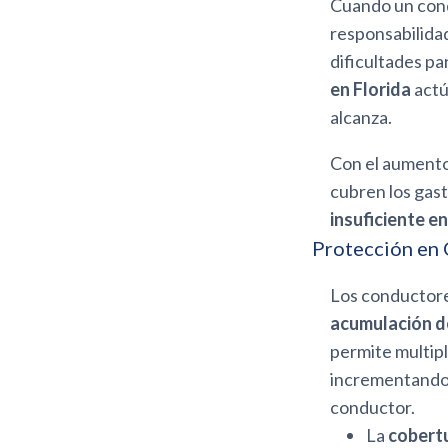
Cuando un cond
responsabilidad
dificultades pa
en Florida
actú
alcanza.
Con el aumento
cubren los gast
insuficiente en
Protección en 
Los conductore
acumulación de
permite multipl
incrementando e
conductor.
La
cobert