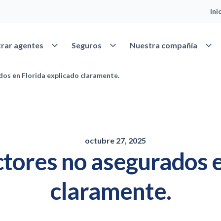
Ini
Abrir Encontrar agentes
Abrir Seguros
Abrir
rar agentes
Seguros
Nuestra compañía
os en Florida explicado claramente.
octubre 27, 2025
tores no asegurados e
claramente.