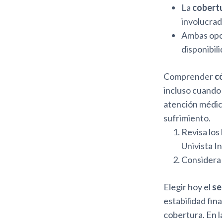
La
cobert
involucrad
Ambas opc
disponibil
Comprender
c
incluso cuando 
atención médica
sufrimiento.
Revisa los
Univista I
Considera 
Elegir hoy el
se
estabilidad fi
cobertura. En l