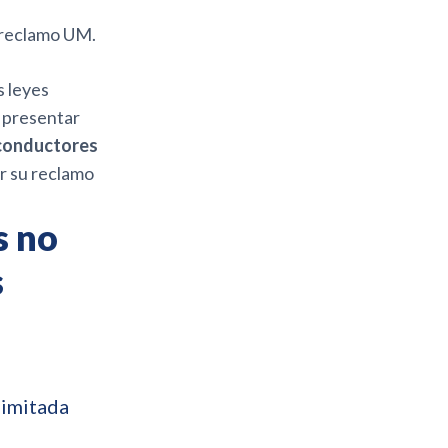
 reclamo UM.
s leyes
a presentar
conductores
ar su reclamo
s no
s
Limitada