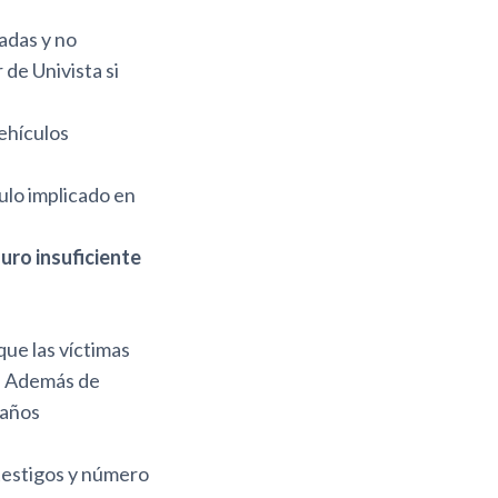
adas y no
de Univista si
vehículos
ulo implicado en
uro insuficiente
que las víctimas
. Además de
daños
 testigos y número