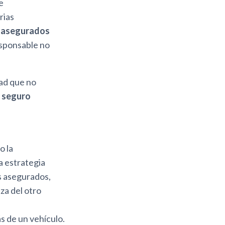
e
rias
o asegurados
esponsable no
dad que no
 seguro
o la
ta estrategia
os asegurados,
za del otro
s de un vehículo.