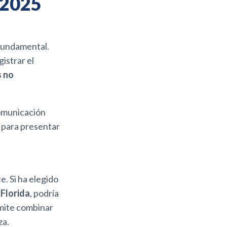
 2025
 fundamental.
istrar el
s no
comunicación
 para presentar
. Si ha elegido
 Florida
, podría
mite combinar
za.