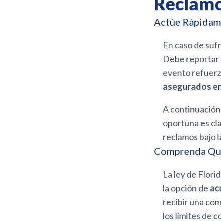
Reclamo
Actúe Rápidam
En caso de sufr
Debe reportar e
evento refuerz
asegurados en
A continuación,
oportuna es cl
reclamos bajo 
Comprenda Qué
La ley de Flori
la opción de
ac
recibir una co
los límites de 