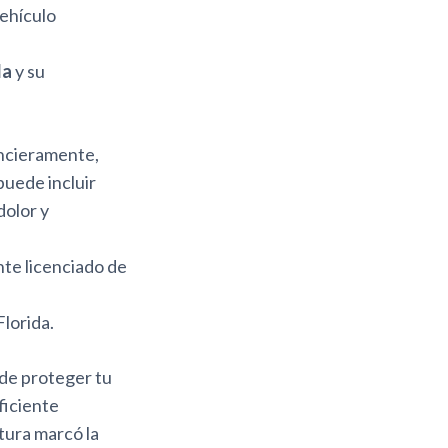
vehículo
da
y su
ancieramente,
puede incluir
dolor y
nte licenciado de
lorida.
e proteger tu
ficiente
tura marcó la