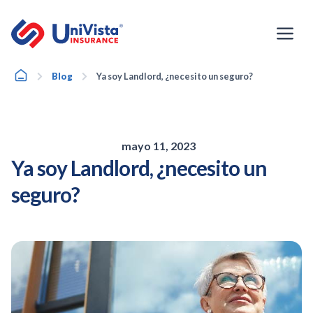
Ir
al
contenido
Home
Blog
Ya soy Landlord, ¿necesito un seguro?
mayo 11, 2023
Ya soy Landlord, ¿necesito un
seguro?