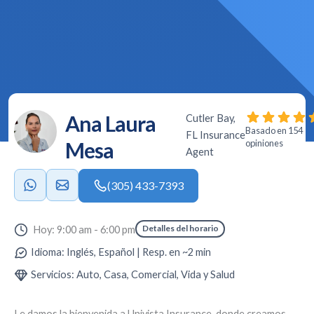
Ana Laura
Cutler Bay,
Basado en 154
FL Insurance
Mesa
opiniones
Agent
(305) 433-7393
Detalles del horario
Hoy: 9:00 am - 6:00 pm
Idioma: Inglés, Español | Resp. en ~2 min
Servicios: Auto, Casa, Comercial, Vida y Salud
Le damos la bienvenida a
Univista Insurance
, donde creamos