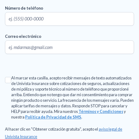
Número de teléfono
Correo electrónico
Al marcar esta casilla, acepto recibir mensajes de texto automatizados
de Univista Insurance sobre cotizaciones de seguros, actualizaciones
de mi póliza y soporte técnico al número de teléfono que proporcioné
arriba. Entiendo que no tengo que dar mi consentimiento para comprar
ningún producto o servicio. La frecuencia de los mensajes varía. Pueden
aplicar tarifas de mensajes y datos. Responde STOP para cancelar y
HELP para recibir ayuda. Mira nuestros
Términos y Condiciones
y
nuestra
Política de Privacidad de SMS
.
Al hacer clic en "Obtener cotización gratuita", acepto el
aviso legal de
Univista Insurance