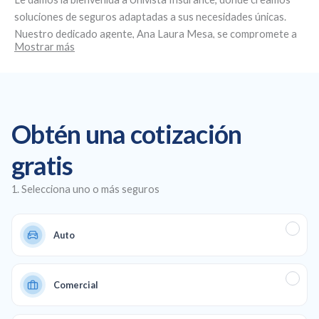
soluciones de seguros adaptadas a sus necesidades únicas.
Nuestro dedicado agente,
Ana Laura Mesa
, se compromete a
Mostrar más
brindar un servicio personalizado y asesoramiento experto.
Ubicados en
18932 S Dixie Hwy, Cutler Bay, FL 33157
, nos
especializamos en la creación de planes de seguro
personalizados, ofreciendo seguros de salud y de automóvil
asequibles, así como cobertura comercial y de vida para
Obtén una cotización
garantizar una protección total en todos los aspectos de su
vida y su negocio.
gratis
1. Selecciona uno o más seguros
Auto
Comercial