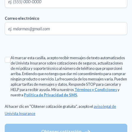
Correo electrónico
Al marcar esta casilla, acepto recibir mensajes de texto automatizados
de Univista Insurance sobre cotizaciones de seguros, actualizaciones
de mi póliza y soporte técnico al número de teléfono que proporcioné
arriba. Entiendo que no tengo que dar mi consentimiento para comprar
ningún producto o servicio. La frecuencia de los mensajes varía. Pueden
aplicar tarifas de mensajes y datos. Responde STOP para cancelar y
HELP para recibir ayuda. Mira nuestros
Términos y Condiciones
y
nuestra
Política de Privacidad de SMS
.
Al hacer clic en "Obtener cotización gratuita", acepto el
aviso legal de
Univista Insurance
Obtener cotización