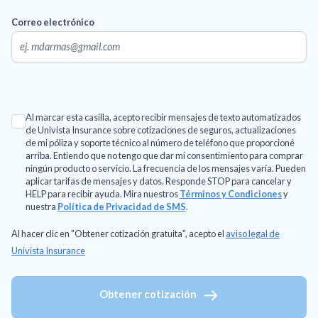
Correo electrónico
Al marcar esta casilla, acepto recibir mensajes de texto automatizados
de Univista Insurance sobre cotizaciones de seguros, actualizaciones
de mi póliza y soporte técnico al número de teléfono que proporcioné
arriba. Entiendo que no tengo que dar mi consentimiento para comprar
ningún producto o servicio. La frecuencia de los mensajes varía. Pueden
aplicar tarifas de mensajes y datos. Responde STOP para cancelar y
HELP para recibir ayuda. Mira nuestros
Términos y Condiciones
y
nuestra
Política de Privacidad de SMS
.
Al hacer clic en "Obtener cotización gratuita", acepto el
aviso legal de
Univista Insurance
Obtener cotización