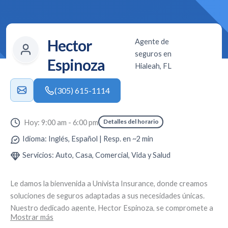
Hector
Agente de
seguros en
Espinoza
Hialeah, FL
(305) 615-1114
Detalles del horario
Hoy: 9:00 am - 6:00 pm
Idioma: Inglés, Español | Resp. en ~2 min
Servicios: Auto, Casa, Comercial, Vida y Salud
Le damos la bienvenida a
Univista Insurance
, donde creamos
soluciones de seguros adaptadas a sus necesidades únicas.
Nuestro dedicado agente,
Hector Espinoza
, se compromete a
Mostrar más
brindar un servicio personalizado y asesoramiento experto.