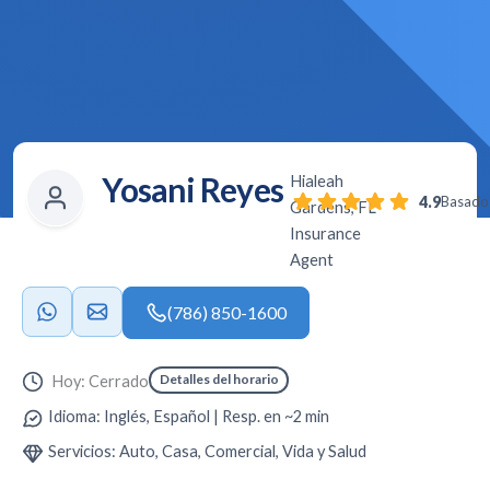
Yosani Reyes
Hialeah
4.9
Basado 
Gardens, FL
Insurance
Agent
(786) 850-1600
Detalles del horario
Hoy: Cerrado
Idioma: Inglés, Español | Resp. en ~2 min
Servicios: Auto, Casa, Comercial, Vida y Salud