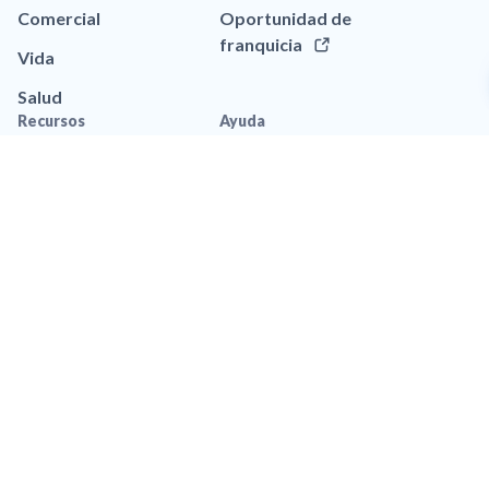
Comercial
Oportunidad de
franquicia
Vida
Salud
Recursos
Ayuda
Blog
Llamar a (786) 850-1600
Aplicación movil
Contáctanos
Recursos de marca
Preguntas frequentes
Legal
Política de privacidad
Privacidad de Datos
Accesibilidad
Política de Privacidad de
SMS
Términos y Condiciones