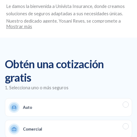
Le damos la bienvenida a
Univista Insurance
, donde creamos
soluciones de seguros adaptadas a sus necesidades únicas.
Nuestro dedicado agente,
Yosani Reyes
, se compromete a
Mostrar más
brindar un servicio personalizado y asesoramiento experto.
Ubicados en
12963 W Okeechobee Rd, Ste 3, Hialeah Gardens,
FL 33018
, nos especializamos en la creación de planes de
seguro personalizados, ofreciendo seguros de salud y de
automóvil asequibles, así como cobertura comercial y de vida
Obtén una cotización
para garantizar una protección total en todos los aspectos de
su vida y su negocio.
gratis
1. Selecciona uno o más seguros
Auto
Comercial