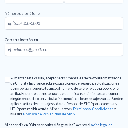
Número de teléfono
Correo electrónico
Al marcar esta casilla, acepto recibir mensajes de texto automatizados
de Univista Insurance sobre cotizaciones de seguros, actualizaciones
de mi póliza y soporte técnico al número de teléfono que proporcioné
arriba. Entiendo que no tengo que dar mi consentimiento para comprar
ningún producto o servicio. La frecuencia de los mensajes varía. Pueden
aplicar tarifas de mensajes y datos. Responde STOP para cancelar y
HELP para recibir ayuda. Mira nuestros
Términos y Condiciones
y
nuestra
Política de Privacidad de SMS
.
Al hacer clic en "Obtener cotización gratuita", acepto el
aviso legal de