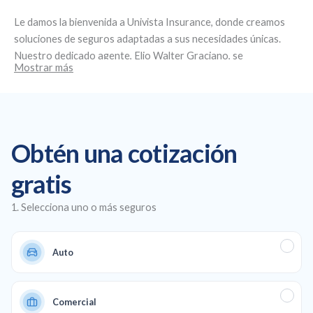
Le damos la bienvenida a
Univista Insurance
, donde creamos
soluciones de seguros adaptadas a sus necesidades únicas.
Nuestro dedicado agente,
Elio Walter Graciano
, se
Mostrar más
compromete a brindar un servicio personalizado y
asesoramiento experto. Ubicados en
3440 Hollywood Blvd
Suite 415, Hollywood, FL 33021
, nos especializamos en la
creación de planes de seguro personalizados, ofreciendo
seguros de salud y de automóvil asequibles, así como cobertura
Obtén una cotización
comercial y de vida para garantizar una protección total en
todos los aspectos de su vida y su negocio.
gratis
1. Selecciona uno o más seguros
Auto
Comercial