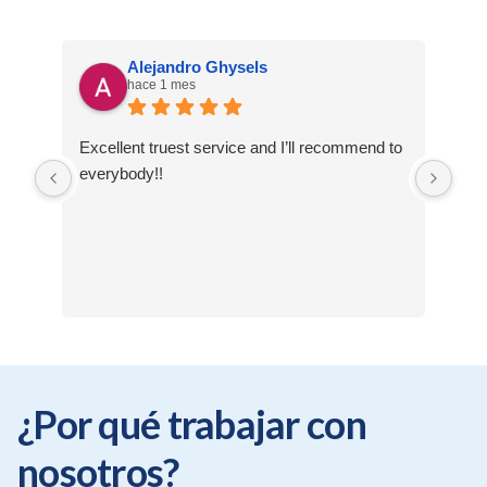
Alejandro Ghysels
hace 1 mes
Excellent truest service and I’ll recommend to
Me 
everybody!!
res
¿Por qué trabajar con
nosotros?