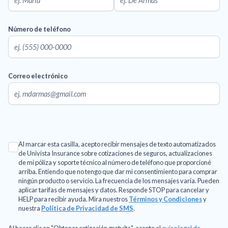
Número de teléfono
Correo electrónico
Al marcar esta casilla, acepto recibir mensajes de texto automatizados
de Univista Insurance sobre cotizaciones de seguros, actualizaciones
de mi póliza y soporte técnico al número de teléfono que proporcioné
arriba. Entiendo que no tengo que dar mi consentimiento para comprar
ningún producto o servicio. La frecuencia de los mensajes varía. Pueden
aplicar tarifas de mensajes y datos. Responde STOP para cancelar y
HELP para recibir ayuda. Mira nuestros
Términos y Condiciones
y
nuestra
Política de Privacidad de SMS
.
Al hacer clic en "Obtener cotización gratuita", acepto el
aviso legal de