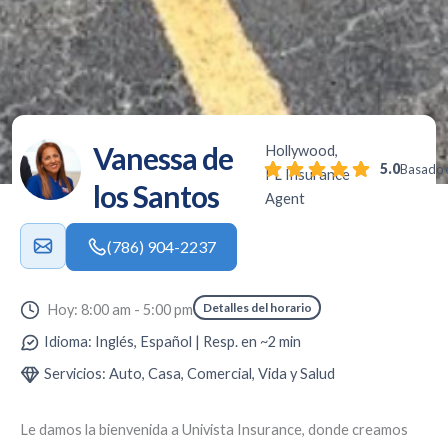
Vanessa de
Hollywood,
5.0
Basado e
FL Insurance
los Santos
Agent
(786) 904-2237
Detalles del horario
Hoy: 8:00 am - 5:00 pm
Idioma: Inglés, Español | Resp. en ~2 min
Servicios: Auto, Casa, Comercial, Vida y Salud
Le damos la bienvenida a
Univista Insurance
, donde creamos