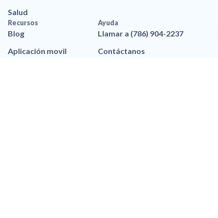
Salud
Recursos
Ayuda
Blog
Llamar a (786) 904-2237
Aplicación movil
Contáctanos
Recursos de marca
Preguntas frequentes
Legal
Política de privacidad
Privacidad de Datos
Accesibilidad
Política de Privacidad de
SMS
Términos y Condiciones