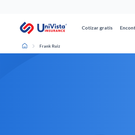
Ir
al
contenido
Cotizar gratis
Encont
Home
Frank Ruiz