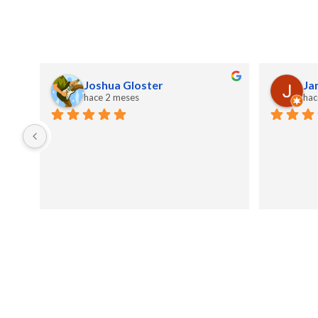
Joshua Gloster
Ja
hace 2 meses
hac