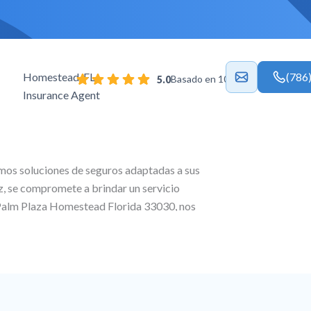
Homestead, FL
(786
Basado en 103 reseñas.
5.0
Insurance Agent
mos soluciones de seguros adaptadas a sus
z
, se compromete a brindar un servicio
Palm Plaza Homestead Florida 33030
, nos
nalizados, ofreciendo seguros de salud y de
 vida para garantizar una protección total en