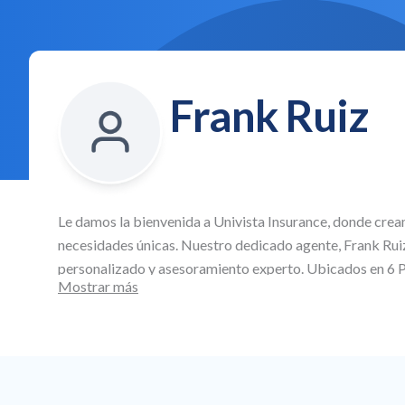
Frank Ruiz
Le damos la bienvenida a
Univista Insurance
, donde crea
necesidades únicas. Nuestro dedicado agente,
Frank Rui
personalizado y asesoramiento experto. Ubicados en
6 
Mostrar más
especializamos en la creación de planes de seguro perso
automóvil asequibles, así como cobertura comercial y de
todos los aspectos de su vida y su negocio.