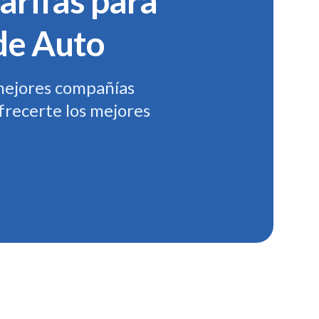
arifas para
de Auto
mejores compañías
frecerte los mejores