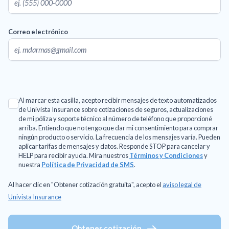
Correo electrónico
Al marcar esta casilla, acepto recibir mensajes de texto automatizados
de Univista Insurance sobre cotizaciones de seguros, actualizaciones
de mi póliza y soporte técnico al número de teléfono que proporcioné
arriba. Entiendo que no tengo que dar mi consentimiento para comprar
ningún producto o servicio. La frecuencia de los mensajes varía. Pueden
aplicar tarifas de mensajes y datos. Responde STOP para cancelar y
HELP para recibir ayuda. Mira nuestros
Términos y Condiciones
y
nuestra
Política de Privacidad de SMS
.
Al hacer clic en "Obtener cotización gratuita", acepto el
aviso legal de
Univista Insurance
Obtener cotización