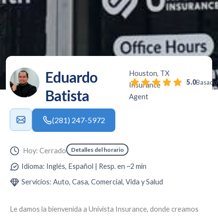
Eduardo
Houston, TX
5.0
Basado 
Insurance
Batista
Agent
(281) 247-5972
Detalles del horario
Hoy: Cerrado
Idioma: Inglés, Español | Resp. en ~2 min
Servicios: Auto, Casa, Comercial, Vida y Salud
Le damos la bienvenida a
Univista Insurance
, donde creamos