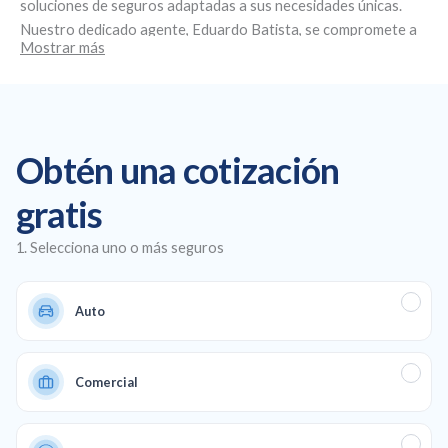
soluciones de seguros adaptadas a sus necesidades únicas.
Nuestro dedicado agente,
Eduardo Batista
, se compromete a
Mostrar más
brindar un servicio personalizado y asesoramiento experto.
Ubicados en
6495 Barker Cypress Rd suite g, Houston, TX
77084
, nos especializamos en la creación de planes de seguro
personalizados, ofreciendo seguros de salud y de automóvil
asequibles, así como cobertura comercial y de vida para
Obtén una cotización
garantizar una protección total en todos los aspectos de su
vida y su negocio.
gratis
1. Selecciona uno o más seguros
Auto
Comercial