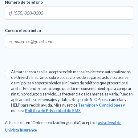
Número de teléfono
Correo electrónico
Al marcar esta casilla, acepto recibir mensajes de texto automatizados
de Univista Insurance sobre cotizaciones de seguros, actualizaciones
de mi póliza y soporte técnico al número de teléfono que proporcioné
arriba. Entiendo que no tengo que dar mi consentimiento para comprar
ningún producto o servicio. La frecuencia de los mensajes varía. Pueden
aplicar tarifas de mensajes y datos. Responde STOP para cancelar y
HELP para recibir ayuda. Mira nuestros
Términos y Condiciones
y
nuestra
Política de Privacidad de SMS
.
Al hacer clic en "Obtener cotización gratuita", acepto el
aviso legal de
Univista Insurance