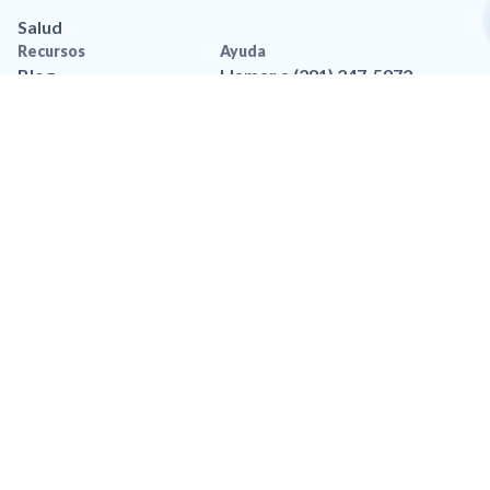
Salud
Recursos
Ayuda
Blog
Llamar a (281) 247-5972
Aplicación movil
Contáctanos
Recursos de marca
Preguntas frequentes
Legal
Política de privacidad
Privacidad de Datos
Accesibilidad
Política de Privacidad de
SMS
Términos y Condiciones