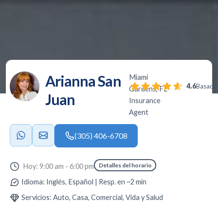
Arianna San
Miami
4.6
Basado 
Gardens, FL
Juan
Insurance
Agent
(305) 406-6708
Detalles del horario
Hoy: 9:00 am - 6:00 pm
Idioma: Inglés, Español | Resp. en ~2 min
Servicios: Auto, Casa, Comercial, Vida y Salud