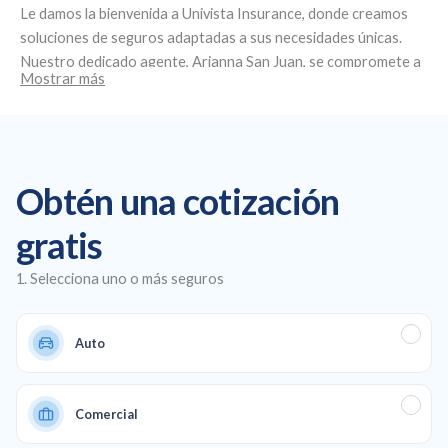
Le damos la bienvenida a
Univista Insurance
, donde creamos
soluciones de seguros adaptadas a sus necesidades únicas.
Nuestro dedicado agente,
Arianna San Juan
, se compromete a
Mostrar más
brindar un servicio personalizado y asesoramiento experto.
Ubicados en
4729 NW 183rd St, Miami Gardens, FL 33055
, nos
especializamos en la creación de planes de seguro
personalizados, ofreciendo seguros de salud y de automóvil
asequibles, así como cobertura comercial y de vida para
Obtén una cotización
garantizar una protección total en todos los aspectos de su
vida y su negocio.
gratis
1. Selecciona uno o más seguros
Auto
Comercial