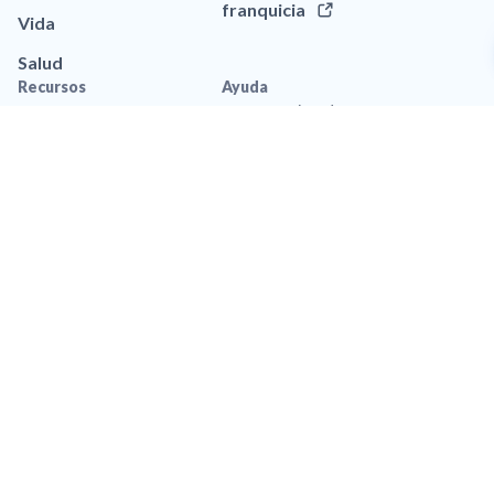
franquicia
Vida
Salud
Recursos
Ayuda
Blog
Llamar a (305) 406-6708
Aplicación movil
Contáctanos
Recursos de marca
Preguntas frequentes
Legal
Política de privacidad
Privacidad de Datos
Accesibilidad
Política de Privacidad de
SMS
Términos y Condiciones