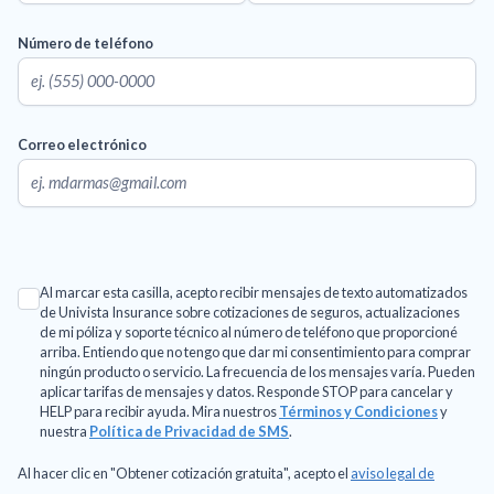
Número de teléfono
Correo electrónico
Al marcar esta casilla, acepto recibir mensajes de texto automatizados
de Univista Insurance sobre cotizaciones de seguros, actualizaciones
de mi póliza y soporte técnico al número de teléfono que proporcioné
arriba. Entiendo que no tengo que dar mi consentimiento para comprar
ningún producto o servicio. La frecuencia de los mensajes varía. Pueden
aplicar tarifas de mensajes y datos. Responde STOP para cancelar y
HELP para recibir ayuda. Mira nuestros
Términos y Condiciones
y
nuestra
Política de Privacidad de SMS
.
Al hacer clic en "Obtener cotización gratuita", acepto el
aviso legal de