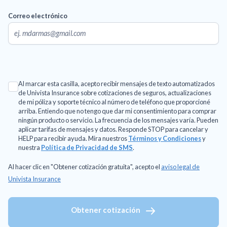
Correo electrónico
Al marcar esta casilla, acepto recibir mensajes de texto automatizados
de Univista Insurance sobre cotizaciones de seguros, actualizaciones
de mi póliza y soporte técnico al número de teléfono que proporcioné
arriba. Entiendo que no tengo que dar mi consentimiento para comprar
ningún producto o servicio. La frecuencia de los mensajes varía. Pueden
aplicar tarifas de mensajes y datos. Responde STOP para cancelar y
HELP para recibir ayuda. Mira nuestros
Términos y Condiciones
y
nuestra
Política de Privacidad de SMS
.
Al hacer clic en "Obtener cotización gratuita", acepto el
aviso legal de
Univista Insurance
Obtener cotización