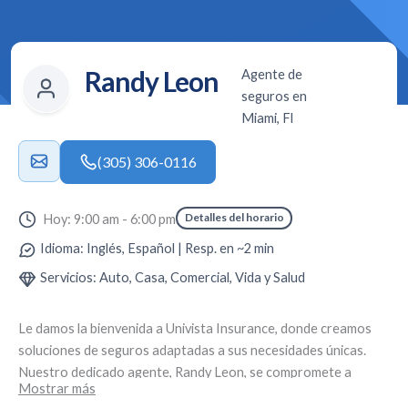
Randy Leon
Agente de
seguros en
Miami, Fl
(305) 306-0116
Detalles del horario
Hoy: 9:00 am - 6:00 pm
Idioma: Inglés, Español | Resp. en ~2 min
Servicios: Auto, Casa, Comercial, Vida y Salud
Le damos la bienvenida a
Univista Insurance
, donde creamos
soluciones de seguros adaptadas a sus necesidades únicas.
Nuestro dedicado agente,
Randy Leon
, se compromete a
Mostrar más
brindar un servicio personalizado y asesoramiento experto.