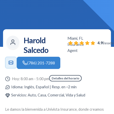
Harold
Miami, FL
4.9
Basado 
Insurance
Salcedo
Agent
(786) 201-7288
Detalles del horario
Hoy: 8:00 am - 5:00 pm
Idioma: Inglés, Español | Resp. en ~2 min
Servicios: Auto, Casa, Comercial, Vida y Salud
Le damos la bienvenida a
Univista Insurance
, donde creamos