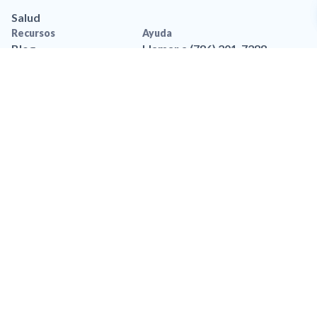
Salud
Recursos
Ayuda
Blog
Llamar a (786) 201-7288
Aplicación movil
Contáctanos
Recursos de marca
Preguntas frequentes
Legal
Política de privacidad
Privacidad de Datos
Accesibilidad
Política de Privacidad de
SMS
Términos y Condiciones