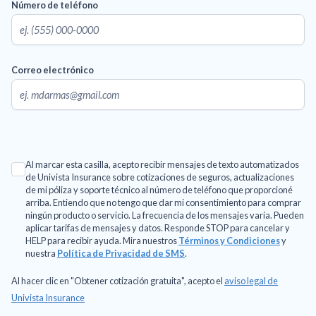
Número de teléfono
Correo electrónico
Al marcar esta casilla, acepto recibir mensajes de texto automatizados
de Univista Insurance sobre cotizaciones de seguros, actualizaciones
de mi póliza y soporte técnico al número de teléfono que proporcioné
arriba. Entiendo que no tengo que dar mi consentimiento para comprar
ningún producto o servicio. La frecuencia de los mensajes varía. Pueden
aplicar tarifas de mensajes y datos. Responde STOP para cancelar y
HELP para recibir ayuda. Mira nuestros
Términos y Condiciones
y
nuestra
Política de Privacidad de SMS
.
Al hacer clic en "Obtener cotización gratuita", acepto el
aviso legal de
Univista Insurance