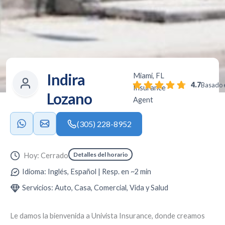
Indira
Miami, FL
4.7
Basado e
Insurance
Lozano
Agent
(305) 228-8952
Detalles del horario
Hoy: Cerrado
Idioma: Inglés, Español | Resp. en ~2 min
Servicios: Auto, Casa, Comercial, Vida y Salud
Le damos la bienvenida a
Univista Insurance
, donde creamos