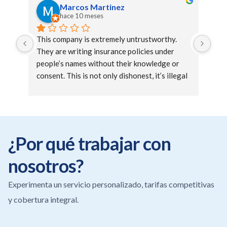
Marcos Martinez
hace 10 meses
This company is extremely untrustworthy. 
They are writing insurance policies under 
people’s names without their knowledge or 
consent. This is not only dishonest, it’s illegal 
and creates serious problems for those 
affected. Instead of helping customers, they 
cause unnecessary stress and financial risk. I 
would never recommend doing business with 
them—if they can’t handle policies ethically, 
¿Por qué trabajar con
how can anyone trust them to be there when 
nosotros?
you actually need insurance?
Experimenta un servicio personalizado, tarifas competitivas
y cobertura integral.