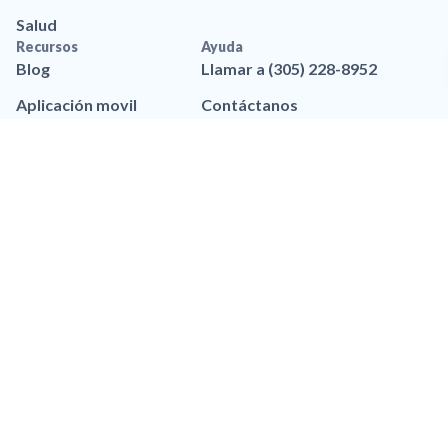
Salud
Recursos
Ayuda
Blog
Llamar a (305) 228-8952
Aplicación movil
Contáctanos
Recursos de marca
Preguntas frequentes
Legal
Política de privacidad
Privacidad de Datos
Accesibilidad
Política de Privacidad de
SMS
Términos y Condiciones