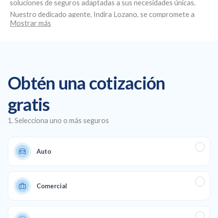
soluciones de seguros adaptadas a sus necesidades únicas.
Nuestro dedicado agente,
Indira Lozano
, se compromete a
Mostrar más
brindar un servicio personalizado y asesoramiento experto.
Ubicados en
4745 SW 8th St, Miami, FL 33134
, nos
especializamos en la creación de planes de seguro
personalizados, ofreciendo seguros de salud y de automóvil
asequibles, así como cobertura comercial y de vida para
Obtén una cotización
garantizar una protección total en todos los aspectos de su
vida y su negocio.
gratis
1. Selecciona uno o más seguros
Auto
Comercial