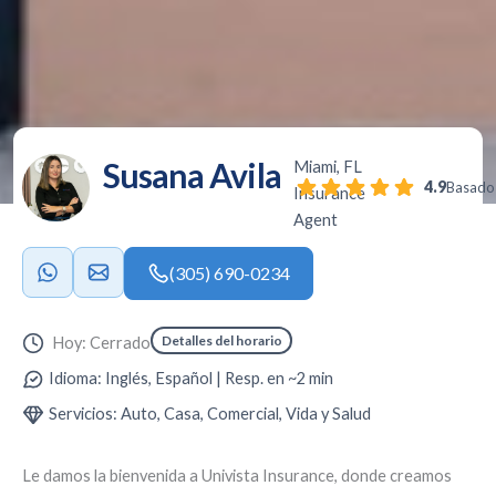
Susana Avila
Miami, FL
4.9
Basado 
Insurance
Agent
(305) 690-0234
Detalles del horario
Hoy: Cerrado
Idioma: Inglés, Español | Resp. en ~2 min
Servicios: Auto, Casa, Comercial, Vida y Salud
Le damos la bienvenida a
Univista Insurance
, donde creamos