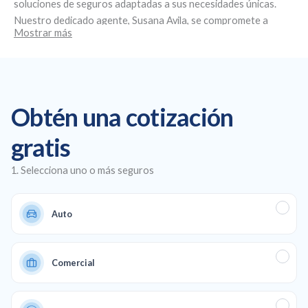
soluciones de seguros adaptadas a sus necesidades únicas.
Nuestro dedicado agente,
Susana Avila
, se compromete a
Mostrar más
brindar un servicio personalizado y asesoramiento experto.
Ubicados en
7278 SW 8th St, Miami, FL 33144
, nos
especializamos en la creación de planes de seguro
personalizados, ofreciendo seguros de salud y de automóvil
asequibles, así como cobertura comercial y de vida para
Obtén una cotización
garantizar una protección total en todos los aspectos de su
vida y su negocio.
gratis
1. Selecciona uno o más seguros
Auto
Comercial