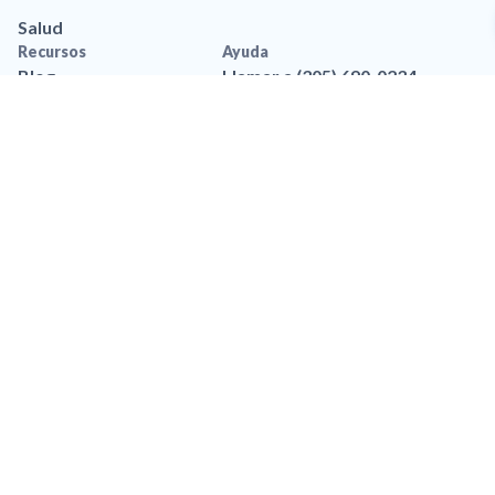
Salud
Recursos
Ayuda
Blog
Llamar a (305) 690-0234
Aplicación movil
Contáctanos
Recursos de marca
Preguntas frequentes
Legal
Política de privacidad
Privacidad de Datos
Accesibilidad
Política de Privacidad de
SMS
Términos y Condiciones