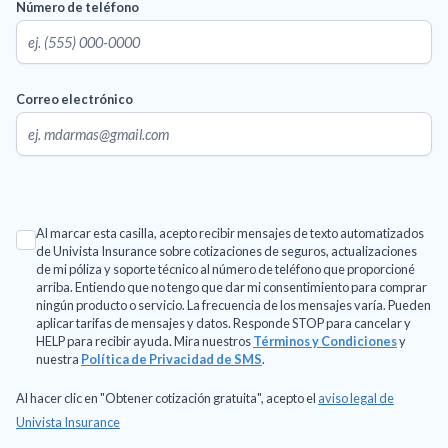
Número de teléfono
Correo electrónico
Al marcar esta casilla, acepto recibir mensajes de texto automatizados
de Univista Insurance sobre cotizaciones de seguros, actualizaciones
de mi póliza y soporte técnico al número de teléfono que proporcioné
arriba. Entiendo que no tengo que dar mi consentimiento para comprar
ningún producto o servicio. La frecuencia de los mensajes varía. Pueden
aplicar tarifas de mensajes y datos. Responde STOP para cancelar y
HELP para recibir ayuda. Mira nuestros
Términos y Condiciones
y
nuestra
Política de Privacidad de SMS
.
Al hacer clic en "Obtener cotización gratuita", acepto el
aviso legal de
Univista Insurance