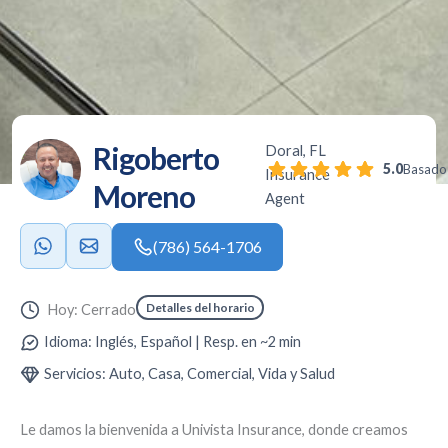
Rigoberto
Doral, FL
5.0
Basado 
Insurance
Moreno
Agent
(786) 564-1706
Detalles del horario
Hoy: Cerrado
Idioma: Inglés, Español | Resp. en ~2 min
Servicios: Auto, Casa, Comercial, Vida y Salud
Le damos la bienvenida a
Univista Insurance
, donde creamos