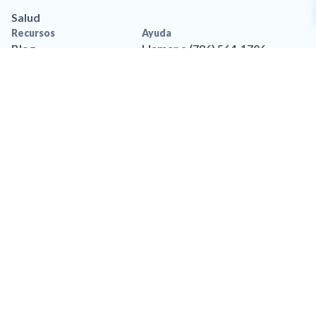
Salud
Recursos
Ayuda
Blog
Llamar a (786) 564-1706
Aplicación movil
Contáctanos
Recursos de marca
Preguntas frequentes
Legal
Política de privacidad
Privacidad de Datos
Accesibilidad
Política de Privacidad de
SMS
Términos y Condiciones