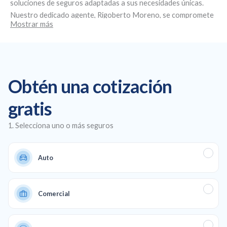
soluciones de seguros adaptadas a sus necesidades únicas.
Nuestro dedicado agente,
Rigoberto Moreno
, se compromete
Mostrar más
a brindar un servicio personalizado y asesoramiento experto.
Ubicados en
5266 NW 163rd St, Miami Gardens, FL 33014
, nos
especializamos en la creación de planes de seguro
personalizados, ofreciendo seguros de salud y de automóvil
asequibles, así como cobertura comercial y de vida para
Obtén una cotización
garantizar una protección total en todos los aspectos de su
vida y su negocio.
gratis
1. Selecciona uno o más seguros
Auto
Comercial