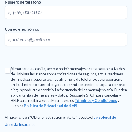
Número de teléfono
Correo electrónico
Al marcar esta casilla, acepto recibir mensajes de texto automatizados
de Univista Insurance sobre cotizaciones de seguros, actualizaciones
de mi póliza y soporte técnico al número de teléfono que proporcioné
arriba. Entiendo que no tengo que dar mi consentimiento para comprar
ningún producto o servicio. La frecuencia de los mensajes varía. Pueden
aplicar tarifas de mensajes y datos. Responde STOP para cancelar y
HELP para recibir ayuda. Mira nuestros
Términos y Condiciones
y
nuestra
Política de Privacidad de SMS
.
Al hacer clic en "Obtener cotización gratuita", acepto el
aviso legal de
Univista Insurance