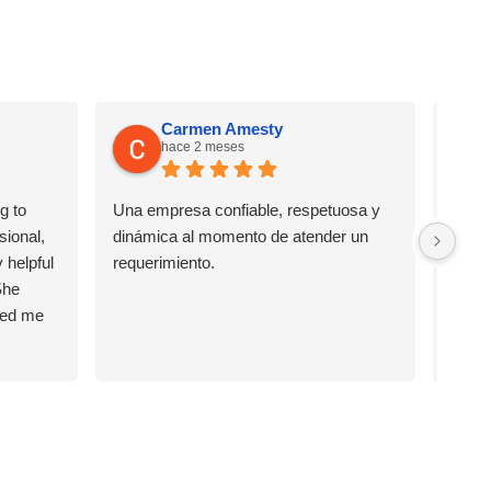
Carmen Amesty
hace 2 meses
g to
Una empresa confiable, respetuosa y
I’ve 
sional,
dinámica al momento de atender un
great
 helpful
requerimiento.
defin
She
famil
ped me
ly
ng for a