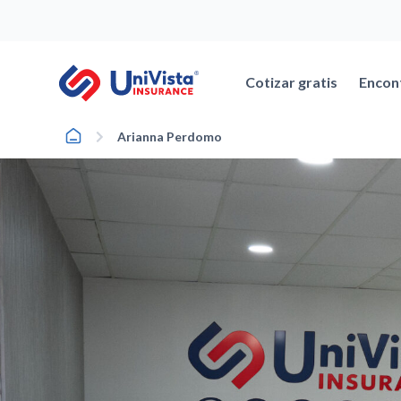
Ir
al
contenido
Cotizar gratis
Encon
Home
Arianna Perdomo