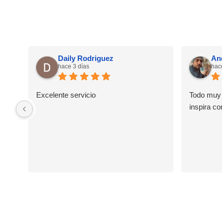
Daily Rodriguez
An
hace 3 días
hac
Excelente servicio
Todo muy 
inspira co