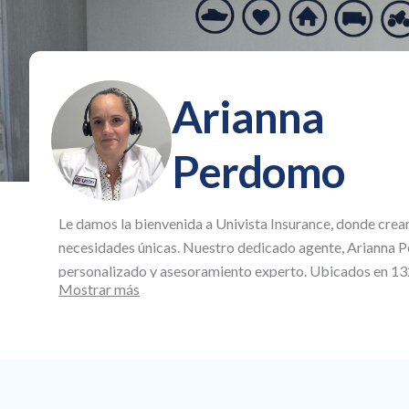
Arianna
Perdomo
Le damos la bienvenida a
Univista Insurance
, donde crea
necesidades únicas. Nuestro dedicado agente,
Arianna 
personalizado y asesoramiento experto. Ubicados en
13
Mostrar más
33186
, nos especializamos en la creación de planes de 
salud y de automóvil asequibles, así como cobertura com
total en todos los aspectos de su vida y su negocio.