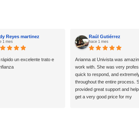
dy Reyes martinez
Raúl Gutiérrez
e 1 mes
hace 1 mes
rápido un excelente trato e
Arianna at Univista was amazin
nfianza
work with. She was very profes
quick to respond, and extremely
throughout the entire process. 
provided great support and hel
get a very good price for my
homeowners insurance. I really
appreciate her service and high
recommend her to anyone looki
reliable insurance agent.