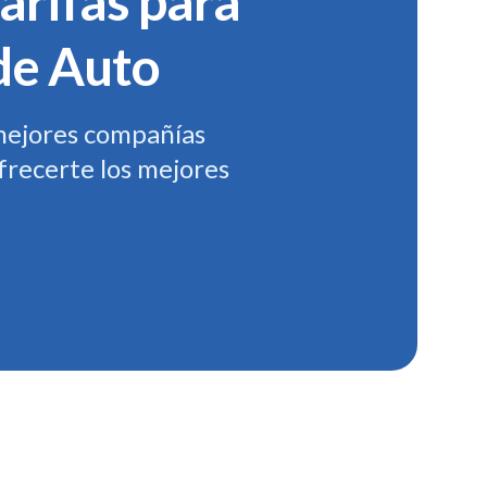
arifas para
de Auto
mejores compañías
frecerte los mejores