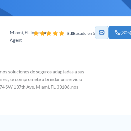
Miami, FL Insurance
(305
Basado en 54 reseñas.
5.0
Agent
mos soluciones de seguros adaptadas a sus
arez
, se compromete a brindar un servicio
74 SW 137th Ave, Miami, FL 33186
, nos
nalizados, ofreciendo seguros de salud y de
 vida para garantizar una protección total en