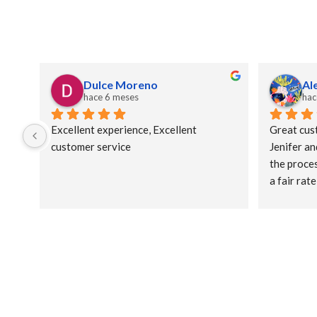
Dulce Moreno
Al
hace 6 meses
hac
Excellent experience, Excellent 
Great cust
customer service
Jenifer an
the proces
a fair rat
discount.