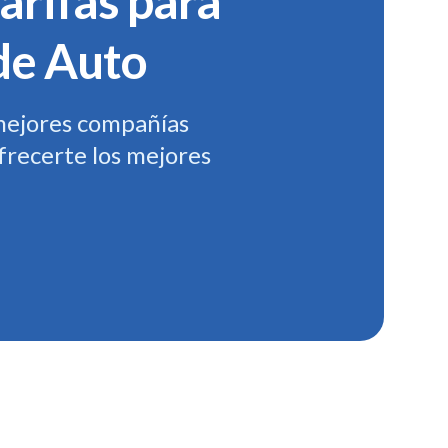
arifas para
de Auto
mejores compañías
frecerte los mejores