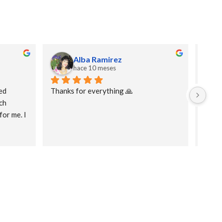
Alba Ramirez
hace 10 meses
d 
Thanks for everything 🙏
Great
h 
thank
or me. I 