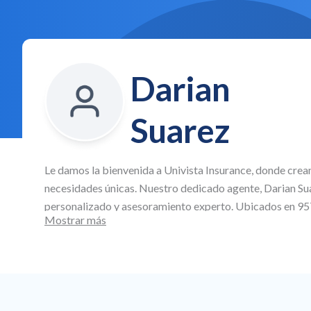
Darian
Suarez
Le damos la bienvenida a
Univista Insurance
, donde crea
necesidades únicas. Nuestro dedicado agente,
Darian Su
personalizado y asesoramiento experto. Ubicados en
95
Mostrar más
especializamos en la creación de planes de seguro perso
automóvil asequibles, así como cobertura comercial y de
todos los aspectos de su vida y su negocio.