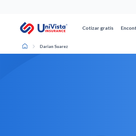
Ir
al
contenido
Cotizar gratis
Encont
Home
Darian Suarez