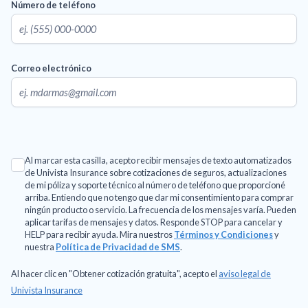
Número de teléfono
Correo electrónico
Al marcar esta casilla, acepto recibir mensajes de texto automatizados
de Univista Insurance sobre cotizaciones de seguros, actualizaciones
de mi póliza y soporte técnico al número de teléfono que proporcioné
arriba. Entiendo que no tengo que dar mi consentimiento para comprar
ningún producto o servicio. La frecuencia de los mensajes varía. Pueden
aplicar tarifas de mensajes y datos. Responde STOP para cancelar y
HELP para recibir ayuda. Mira nuestros
Términos y Condiciones
y
nuestra
Política de Privacidad de SMS
.
Al hacer clic en "Obtener cotización gratuita", acepto el
aviso legal de
Univista Insurance