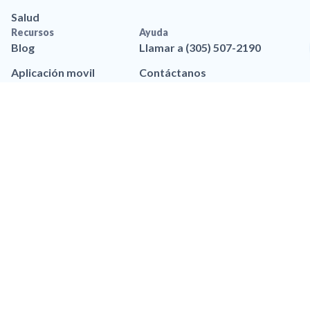
Salud
Recursos
Ayuda
Blog
Llamar a (305) 507-2190
Aplicación movil
Contáctanos
Recursos de marca
Preguntas frequentes
Legal
Política de privacidad
Privacidad de Datos
Accesibilidad
Política de Privacidad de
SMS
Términos y Condiciones