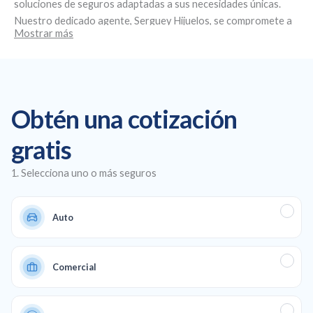
soluciones de seguros adaptadas a sus necesidades únicas.
Nuestro dedicado agente,
Serguey Hijuelos
, se compromete a
Mostrar más
brindar un servicio personalizado y asesoramiento experto.
Ubicados en
18400 NW 75th Pl STE 110, Hialeah, FL 33015
, nos
especializamos en la creación de planes de seguro
personalizados, ofreciendo seguros de salud y de automóvil
asequibles, así como cobertura comercial y de vida para
Obtén una cotización
garantizar una protección total en todos los aspectos de su
vida y su negocio.
gratis
1. Selecciona uno o más seguros
Auto
Comercial