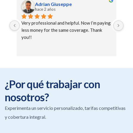
Adrian Giuseppe
hace 2 años
Very professional and helpful. Now I’m paying 
Exce
less money for the same coverage. Thank 
Nix
you!!
Ver
Than
¿Por qué trabajar con
nosotros?
Experimenta un servicio personalizado, tarifas competitivas
y cobertura integral.