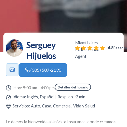
Serguey
Miami Lakes,
4.8
Basado e
FL Insurance
Hijuelos
Agent
(305) 507-2190
Detalles del horario
Hoy: 9:00 am - 4:00 pm
Idioma: Inglés, Español | Resp. en ~2 min
Servicios: Auto, Casa, Comercial, Vida y Salud
Le damos la bienvenida a
Univista Insurance
, donde creamos