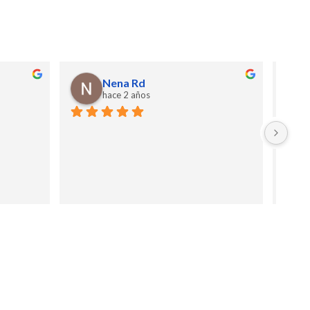
Nena Rd
hace 2 años
Good 
every