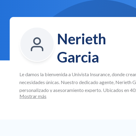
Nerieth
Garcia
Le damos la bienvenida a
Univista Insurance
, donde crea
necesidades únicas. Nuestro dedicado agente,
Nerieth G
personalizado y asesoramiento experto. Ubicados en
40
Mostrar más
nos especializamos en la creación de planes de seguro p
automóvil asequibles, así como cobertura comercial y de
todos los aspectos de su vida y su negocio.