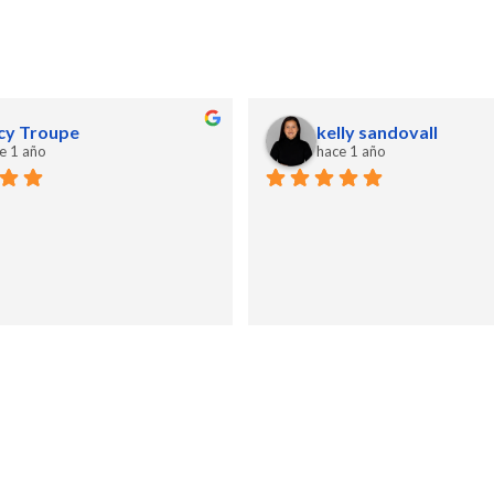
cy Troupe
kelly sandovall
e 1 año
hace 1 año