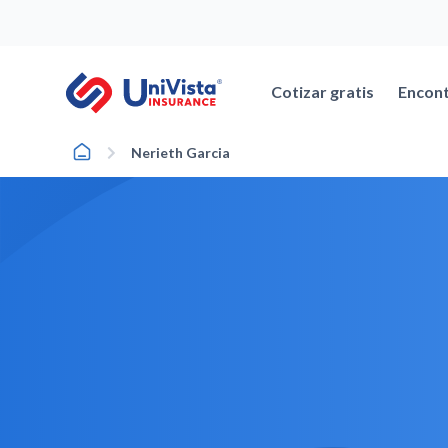
Ir
al
contenido
Cotizar gratis
Encont
Home
Nerieth Garcia