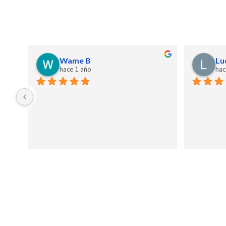
Wame B
Lu
hace 1 año
hac