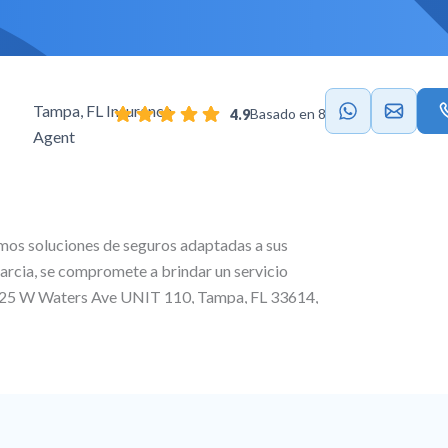
Tampa, FL Insurance
Basado en 82 reseñas.
4.9
Agent
mos soluciones de seguros adaptadas a sus
arcia
, se compromete a brindar un servicio
25 W Waters Ave UNIT 110, Tampa, FL 33614
,
ersonalizados, ofreciendo seguros de salud y de
 vida para garantizar una protección total en