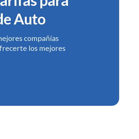
arifas para
de Auto
mejores compañías
frecerte los mejores